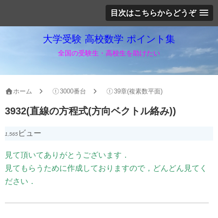
目次はこちらからどうぞ
大学受験 高校数学 ポイント集
全国の受験生・高校生を助けたい
ホーム
3000番台
39章(複素数平面)
3932(直線の方程式(方向ベクトル絡み))
ビュー
1,565
見て頂いてありがとうございます．
見てもらうために作成しておりますので，どんどん見てく
ださい．