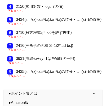
2150(常用対数・log₁₀7の値)
15.7k件のビュー
3434(sin⁵(x),cos⁵(x),tan⁵(x)の積分・tan(x)=tの置換)
15.4k件のビュー
3710(極方程式がr＜0を許す理由)
15.1k件のビュー
2416(三角形の面積 S=1/2*|ad-bc|)
13.1k件のビュー
3631(曲線√x+√y=1は放物線の一部)
13k件のビュー
3435(sin⁶(x),cos⁶(x),tan⁶(x)の積分・tan(x)=tの置換)
11.5k件のビュー
●ポイント集とは
●Amazon版