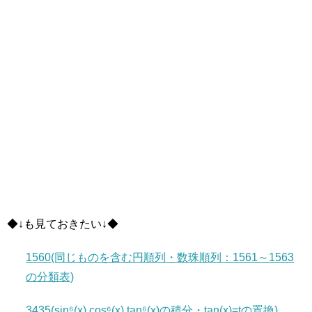
◆↓も見ておきたい↓◆
1560(同じものを含む円順列・数珠順列：1561～1563
の分類表)
3435(sin⁶(x),cos⁶(x),tan⁶(x)の積分・tan(x)=tの置換)