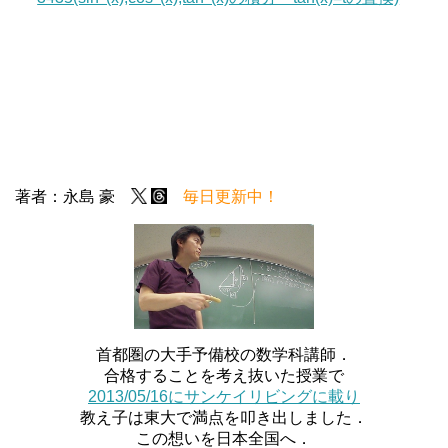
著者：永島 豪
毎日更新中！
首都圏の大手予備校の数学科講師．
合格することを考え抜いた授業で
2013/05/16にサンケイリビングに載り
教え子は東大で満点を叩き出しました．
この想いを日本全国へ．