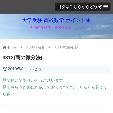
目次はこちらからどうぞ
大学受験 高校数学 ポイント集
全国の受験生・高校生を助けたい
ホーム
3000番台
33章(微分法)
3312(商の微分法)
2019/5/8
ビュー
1,251
見て頂いてありがとうございます．
見てもらうために作成しておりますので，どんどん見てく
ださい．