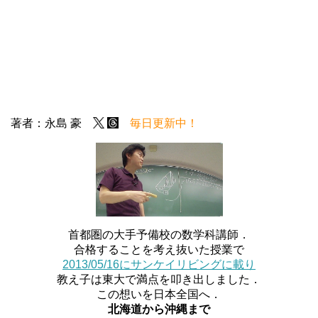
著者：永島 豪
毎日更新中！
首都圏の大手予備校の数学科講師．
合格することを考え抜いた授業で
2013/05/16にサンケイリビングに載り
教え子は東大で満点を叩き出しました．
この想いを日本全国へ．
北海道から沖縄まで