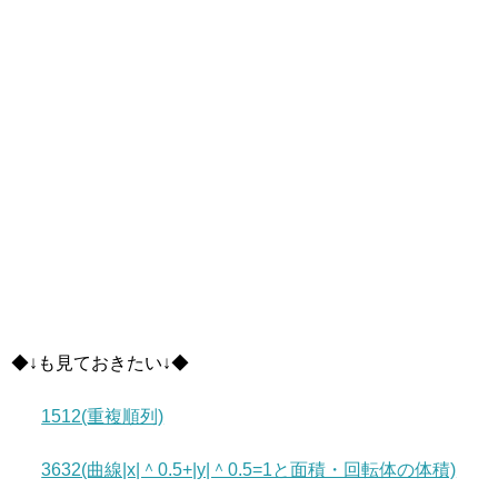
◆↓も見ておきたい↓◆
1512(重複順列)
3632(曲線|x|＾0.5+|y|＾0.5=1と面積・回転体の体積)