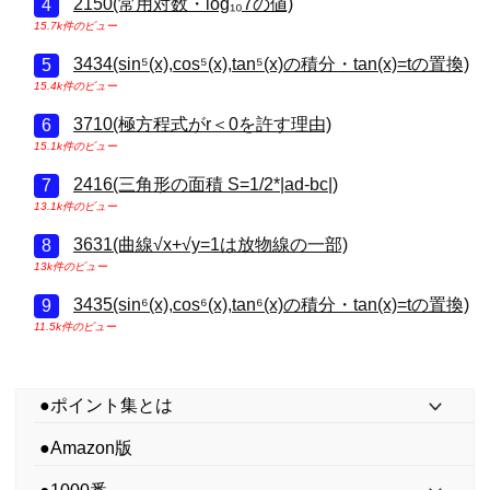
2150(常用対数・log₁₀7の値)
15.7k件のビュー
3434(sin⁵(x),cos⁵(x),tan⁵(x)の積分・tan(x)=tの置換)
15.4k件のビュー
3710(極方程式がr＜0を許す理由)
15.1k件のビュー
2416(三角形の面積 S=1/2*|ad-bc|)
13.1k件のビュー
3631(曲線√x+√y=1は放物線の一部)
13k件のビュー
3435(sin⁶(x),cos⁶(x),tan⁶(x)の積分・tan(x)=tの置換)
11.5k件のビュー
●ポイント集とは
●Amazon版