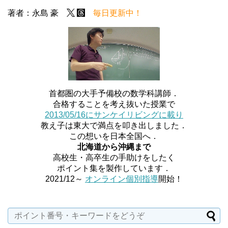
著者：永島 豪
毎日更新中！
首都圏の大手予備校の数学科講師．
合格することを考え抜いた授業で
2013/05/16にサンケイリビングに載り
教え子は東大で満点を叩き出しました．
この想いを日本全国へ．
北海道から沖縄まで
高校生・高卒生の手助けをしたく
ポイント集を製作しています．
2021/12～
オンライン個別指導
開始！