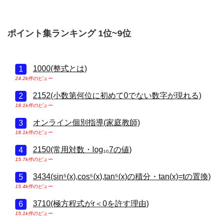
ポイント集ランキング 1位~9位
1000(整式とは)
24.2k件のビュー
2152(小数第何位に初めて0でない数字が現れる)
18.1k件のビュー
オンライン個別指導(家庭教師)
18.1k件のビュー
2150(常用対数・log₁₀7の値)
15.7k件のビュー
3434(sin⁵(x),cos⁵(x),tan⁵(x)の積分・tan(x)=tの置換)
15.4k件のビュー
3710(極方程式がr＜0を許す理由)
15.1k件のビュー