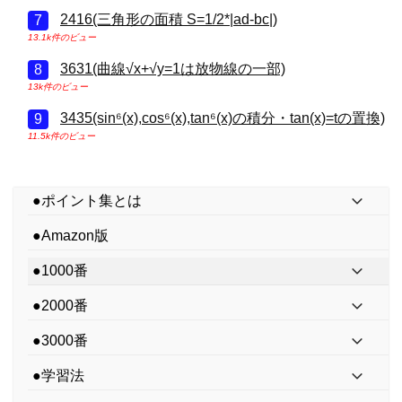
2416(三角形の面積 S=1/2*|ad-bc|)
13.1k件のビュー
3631(曲線√x+√y=1は放物線の一部)
13k件のビュー
3435(sin⁶(x),cos⁶(x),tan⁶(x)の積分・tan(x)=tの置換)
11.5k件のビュー
●ポイント集とは
●Amazon版
●1000番
●2000番
●3000番
●学習法