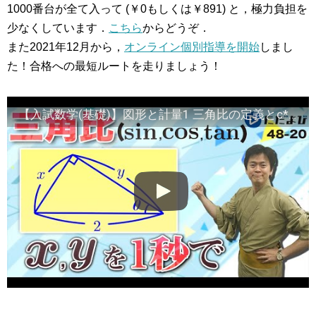
1000番台が全て入って (￥0もしくは￥891) と，極力負担を
少なくしています．
こちら
からどうぞ．
また2021年12月から，
オンライン個別指導を開始
しまし
た！合格への最短ルートを走りましょう！
【入試数学(基礎)】図形と計量1 三角比の定義とc*sinθ