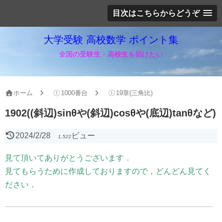
目次はこちらからどうぞ
大学受験 高校数学 ポイント集
全国の受験生・高校生を助けたい
ホーム
1000番台
19章(三角比)
1902((斜辺)sinθや(斜辺)cosθや(底辺)tanθなど)
2024/2/28
ビュー
1,522
見て頂いてありがとうございます．
見てもらうために作成しておりますので，どんどん見てく
ださい．