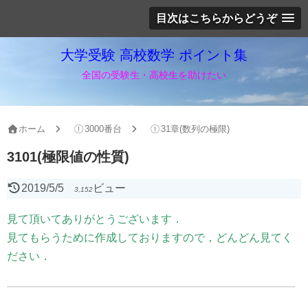
目次はこちらからどうぞ
大学受験 高校数学 ポイント集
全国の受験生・高校生を助けたい
ホーム
3000番台
31章(数列の極限)
3101(極限値の性質)
2019/5/5
ビュー
3,152
見て頂いてありがとうございます．
見てもらうために作成しておりますので，どんどん見てく
ださい．