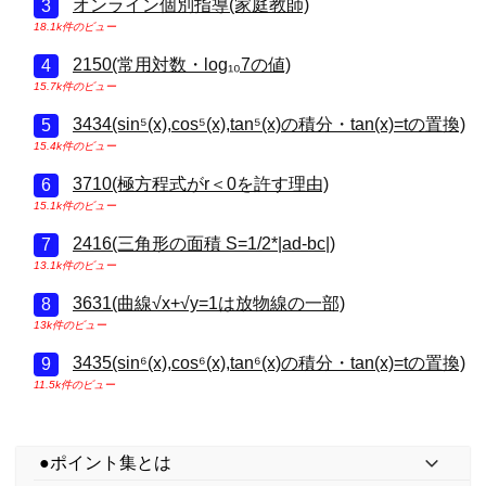
オンライン個別指導(家庭教師)
18.1k件のビュー
2150(常用対数・log₁₀7の値)
15.7k件のビュー
3434(sin⁵(x),cos⁵(x),tan⁵(x)の積分・tan(x)=tの置換)
15.4k件のビュー
3710(極方程式がr＜0を許す理由)
15.1k件のビュー
2416(三角形の面積 S=1/2*|ad-bc|)
13.1k件のビュー
3631(曲線√x+√y=1は放物線の一部)
13k件のビュー
3435(sin⁶(x),cos⁶(x),tan⁶(x)の積分・tan(x)=tの置換)
11.5k件のビュー
●ポイント集とは