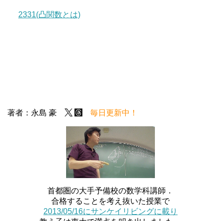
2331(凸関数とは)
著者：永島 豪
毎日更新中！
首都圏の大手予備校の数学科講師．
合格することを考え抜いた授業で
2013/05/16にサンケイリビングに載り