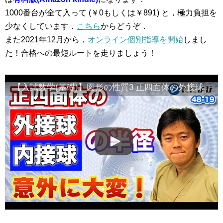
1000番台が全て入って (￥0もしくは￥891) と，極力負担を
少なくしています．
こちら
からどうぞ．
また2021年12月から，
オンライン個別指導を開始
しまし
た！合格への最短ルートを走りましょう！
【入試数学(基礎)】図形の性質3 正四面体の外接球の半径・内接球の半径