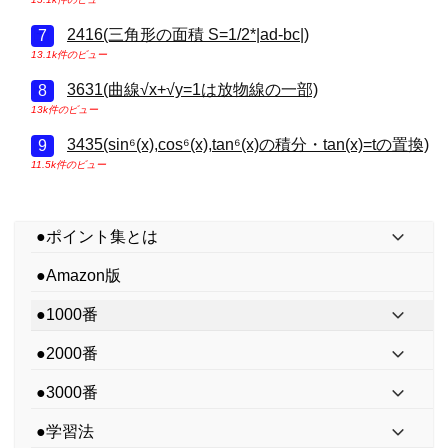
2416(三角形の面積 S=1/2*|ad-bc|)
13.1k件のビュー
3631(曲線√x+√y=1は放物線の一部)
13k件のビュー
3435(sin⁶(x),cos⁶(x),tan⁶(x)の積分・tan(x)=tの置換)
11.5k件のビュー
●ポイント集とは
●Amazon版
●1000番
●2000番
●3000番
●学習法