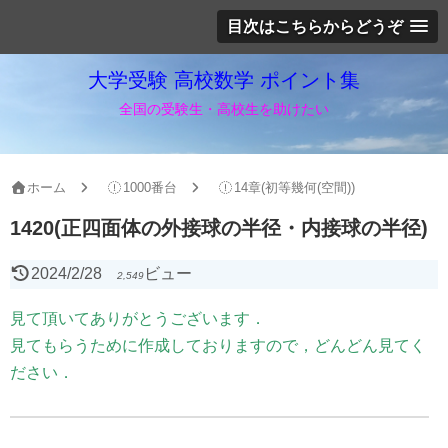
目次はこちらからどうぞ
大学受験 高校数学 ポイント集
全国の受験生・高校生を助けたい
ホーム
1000番台
14章(初等幾何(空間))
1420(正四面体の外接球の半径・内接球の半径)
2024/2/28
ビュー
2,549
見て頂いてありがとうございます．
見てもらうために作成しておりますので，どんどん見てく
ださい．