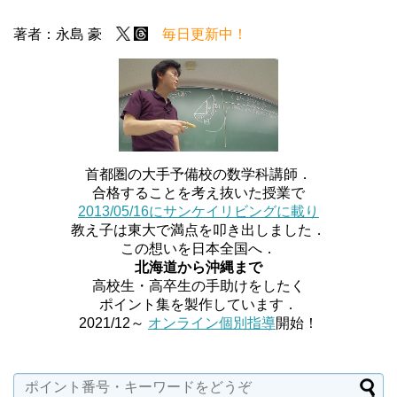
著者：永島 豪
毎日更新中！
首都圏の大手予備校の数学科講師．
合格することを考え抜いた授業で
2013/05/16にサンケイリビングに載り
教え子は東大で満点を叩き出しました．
この想いを日本全国へ．
北海道から沖縄まで
高校生・高卒生の手助けをしたく
ポイント集を製作しています．
2021/12～
オンライン個別指導
開始！