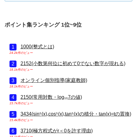
ポイント集ランキング 1位~9位
1000(整式とは)
24.2k件のビュー
2152(小数第何位に初めて0でない数字が現れる)
18.1k件のビュー
オンライン個別指導(家庭教師)
18.1k件のビュー
2150(常用対数・log₁₀7の値)
15.7k件のビュー
3434(sin⁵(x),cos⁵(x),tan⁵(x)の積分・tan(x)=tの置換)
15.4k件のビュー
3710(極方程式がr＜0を許す理由)
15.1k件のビュー