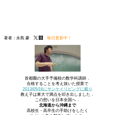
著者：永島 豪
毎日更新中！
首都圏の大手予備校の数学科講師．
合格することを考え抜いた授業で
2013/05/16にサンケイリビングに載り
教え子は東大で満点を叩き出しました．
この想いを日本全国へ．
北海道から沖縄まで
高校生・高卒生の手助けをしたく