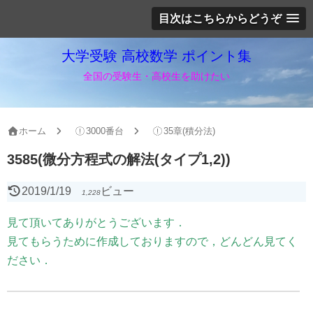
目次はこちらからどうぞ
大学受験 高校数学 ポイント集
全国の受験生・高校生を助けたい
ホーム
3000番台
35章(積分法)
3585(微分方程式の解法(タイプ1,2))
2019/1/19
ビュー
1,228
見て頂いてありがとうございます．
見てもらうために作成しておりますので，どんどん見てく
ださい．