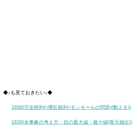
◆↓も見ておきたい↓◆
1656(完全順列(=攪乱順列=モンモールの問題)(数える))
1630(余事象の考え方：目の最大値・最小値(復元抽出))