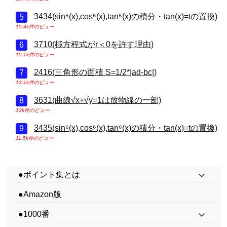
3434(sin⁵(x),cos⁵(x),tan⁵(x)の積分・tan(x)=tの置換)
15.4k件のビュー
3710(極方程式がr＜0を許す理由)
15.1k件のビュー
2416(三角形の面積 S=1/2*|ad-bc|)
13.1k件のビュー
3631(曲線√x+√y=1は放物線の一部)
13k件のビュー
3435(sin⁶(x),cos⁶(x),tan⁶(x)の積分・tan(x)=tの置換)
11.5k件のビュー
●ポイント集とは
●Amazon版
●1000番