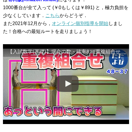
1000番台が全て入って (￥0もしくは￥891) と，極力負担を
少なくしています．
こちら
からどうぞ．
また2021年12月から，
オンライン個別指導を開始
しまし
た！合格への最短ルートを走りましょう！
【入試数学(基礎)】場合の数・確率8 H(重複組合せ)とは