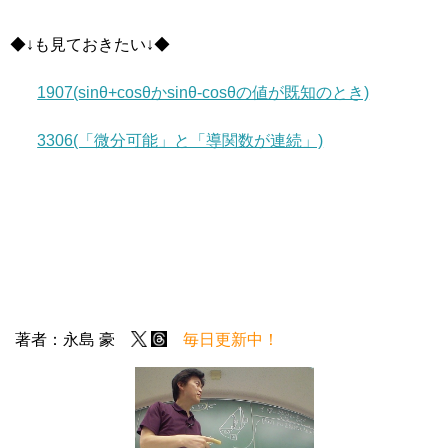
◆↓も見ておきたい↓◆
1907(sinθ+cosθかsinθ-cosθの値が既知のとき)
3306(「微分可能」と「導関数が連続」)
著者：永島 豪
毎日更新中！