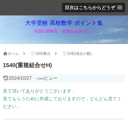
目次はこちらからどうぞ
大学受験 高校数学 ポイント集
全国の受験生・高校生を助けたい
ホーム
1000番台
15章(場合の数)
1540(重複組合せH)
2024/10/27
ビュー
7,060
見て頂いてありがとうございます．
見てもらうために作成しておりますので，どんどん見てく
ださい．