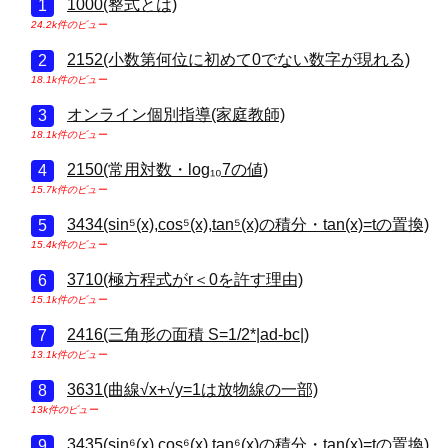
1000(整式とは)
24.2k件のビュー
2152(小数第何位に初めて0でない数字が現れる)
18.1k件のビュー
オンライン個別指導(家庭教師)
18.1k件のビュー
2150(常用対数・log₁₀7の値)
15.7k件のビュー
3434(sin⁵(x),cos⁵(x),tan⁵(x)の積分・tan(x)=tの置換)
15.4k件のビュー
3710(極方程式がr＜0を許す理由)
15.1k件のビュー
2416(三角形の面積 S=1/2*|ad-bc|)
13.1k件のビュー
3631(曲線√x+√y=1は放物線の一部)
13k件のビュー
3435(sin⁶(x),cos⁶(x),tan⁶(x)の積分・tan(x)=tの置換)