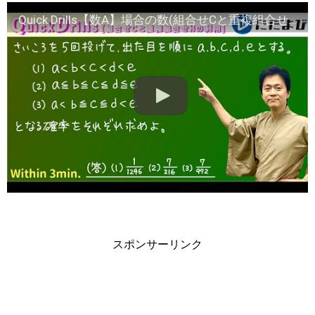
Quick Drills【数A】場合の数(組合せCと重複組合せHの活用) (1)は6C5、(2)は6H5、(3)は8C5になる典型問題です．すぐ得られるか確認してみましょう！
スポンサーリンク