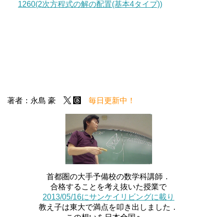
1260(2次方程式の解の配置(基本4タイプ))
著者：永島 豪
毎日更新中！
首都圏の大手予備校の数学科講師．
合格することを考え抜いた授業で
2013/05/16にサンケイリビングに載り
教え子は東大で満点を叩き出しました．