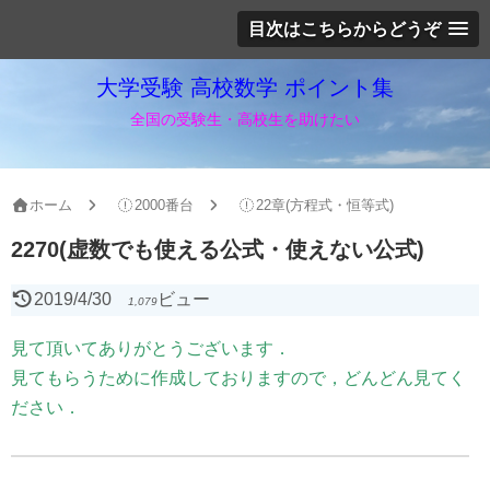
目次はこちらからどうぞ
大学受験 高校数学 ポイント集
全国の受験生・高校生を助けたい
ホーム
2000番台
22章(方程式・恒等式)
2270(虚数でも使える公式・使えない公式)
2019/4/30
ビュー
1,079
見て頂いてありがとうございます．
見てもらうために作成しておりますので，どんどん見てく
ださい．