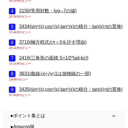
18.1k件のビュー
2150(常用対数・log₁₀7の値)
15.7k件のビュー
3434(sin⁵(x),cos⁵(x),tan⁵(x)の積分・tan(x)=tの置換)
15.4k件のビュー
3710(極方程式がr＜0を許す理由)
15.1k件のビュー
2416(三角形の面積 S=1/2*|ad-bc|)
13.1k件のビュー
3631(曲線√x+√y=1は放物線の一部)
13k件のビュー
3435(sin⁶(x),cos⁶(x),tan⁶(x)の積分・tan(x)=tの置換)
11.5k件のビュー
●ポイント集とは
●Amazon版