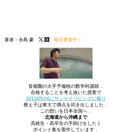
著者：永島 豪
毎日更新中！
首都圏の大手予備校の数学科講師．
合格することを考え抜いた授業で
2013/05/16にサンケイリビングに載り
教え子は東大で満点を叩き出しました．
この想いを日本全国へ．
北海道から沖縄まで
高校生・高卒生の手助けをしたく
ポイント集を製作しています．