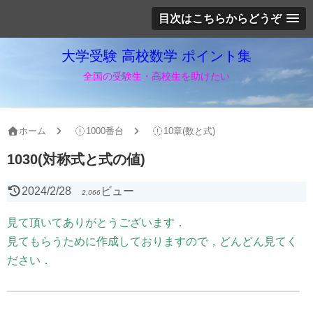
目次はこちらからどうぞ
大学受験 高校数学 ポイント集
全国の受験生・高校生を助けたい
ホーム
1000番台
10章(数と式)
1030(対称式と式の値)
2024/2/28
ビュー
2,066
見て頂いてありがとうございます．
見てもらうために作成しておりますので，どんどん見てく
ださい．