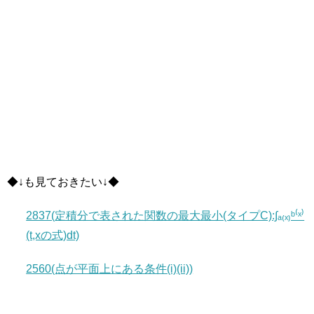
◆↓も見ておきたい↓◆
2837(定積分で表された関数の最大最小(タイプC):∫ₐ₍ₓ₎ᵇ⁽ˣ⁾
(t,xの式)dt)
2560(点が平面上にある条件(i)(ii))