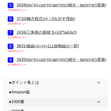
3434(sin⁵(x),cos⁵(x),tan⁵(x)の積分・tan(x)=tの置換)
15.4k件のビュー
3710(極方程式がr＜0を許す理由)
15.1k件のビュー
2416(三角形の面積 S=1/2*|ad-bc|)
13.1k件のビュー
3631(曲線√x+√y=1は放物線の一部)
13k件のビュー
3435(sin⁶(x),cos⁶(x),tan⁶(x)の積分・tan(x)=tの置換)
11.5k件のビュー
●ポイント集とは
●Amazon版
●1000番