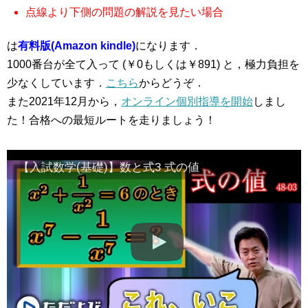
点線より下側の問題の解説を見たい場合
は
有料版(Amazon kindle)
になります．
1000番台が全て入って (￥0もしくは￥891) と，極力負担を
少なくしています．
こちら
からどうぞ．
また2021年12月から，
オンライン個別指導を開始
しまし
た！合格への最短ルートを走りましょう！
【入試数学(基礎)】数と式3 式の値