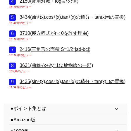
2150(常用対数・log₁₀7の値)
15.7k件のビュー
3434(sin⁵(x),cos⁵(x),tan⁵(x)の積分・tan(x)=tの置換)
15.4k件のビュー
3710(極方程式がr＜0を許す理由)
15.1k件のビュー
2416(三角形の面積 S=1/2*|ad-bc|)
13.1k件のビュー
3631(曲線√x+√y=1は放物線の一部)
13k件のビュー
3435(sin⁶(x),cos⁶(x),tan⁶(x)の積分・tan(x)=tの置換)
11.5k件のビュー
●ポイント集とは
●Amazon版