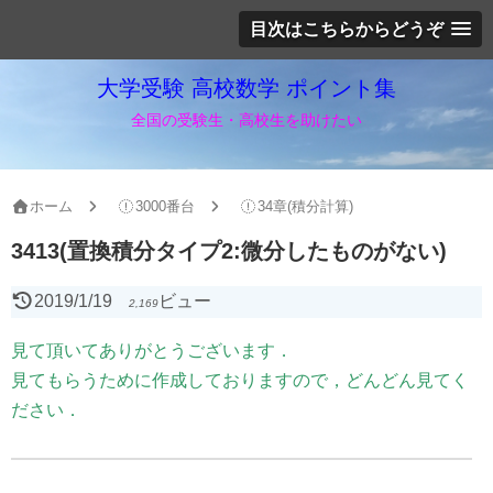
目次はこちらからどうぞ
大学受験 高校数学 ポイント集
全国の受験生・高校生を助けたい
ホーム
3000番台
34章(積分計算)
3413(置換積分タイプ2:微分したものがない)
2019/1/19
ビュー
2,169
見て頂いてありがとうございます．
見てもらうために作成しておりますので，どんどん見てく
ださい．