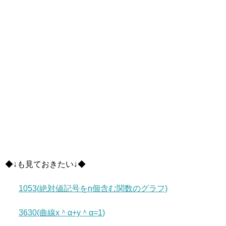
◆↓も見ておきたい↓◆
1053(絶対値記号をn個含む関数のグラフ)
3630(曲線x＾α+y＾α=1)