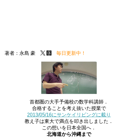
著者：永島 豪
毎日更新中！
首都圏の大手予備校の数学科講師．
合格することを考え抜いた授業で
2013/05/16にサンケイリビングに載り
教え子は東大で満点を叩き出しました．
この想いを日本全国へ．
北海道から沖縄まで