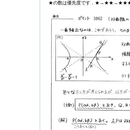
★の数は優先度です．★→★★→★★