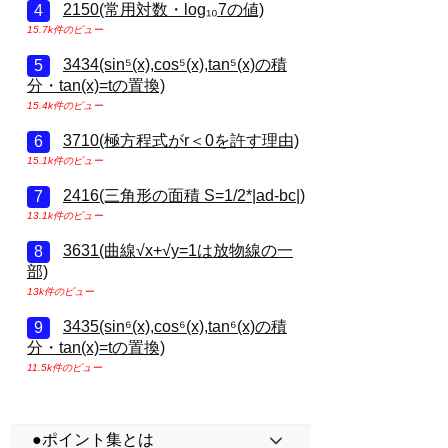
2150(常用対数・log₁₀7の値)
15.7k件のビュー
3434(sin⁵(x),cos⁵(x),tan⁵(x)の積
分・tan(x)=tの置換)
15.4k件のビュー
3710(極方程式がr＜0を許す理由)
15.1k件のビュー
2416(三角形の面積 S=1/2*|ad-bc|)
13.1k件のビュー
3631(曲線√x+√y=1は放物線の一
部)
13k件のビュー
3435(sin⁶(x),cos⁶(x),tan⁶(x)の積
分・tan(x)=tの置換)
11.5k件のビュー
●ポイント集とは