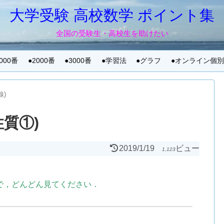
大学受験 高校数学 ポイント集
全国の受験生・高校生を助けたい
1000番
●2000番
●3000番
●学習法
●グラフ
●オンライン個
線)
性質①)
2019/1/19
ビュー
1,123
で，どんどん見てください．