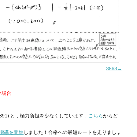
3863→
い場合
．
￥891) と，極力負担を少なくしています．
こちら
からど
指導を開始
しました！合格への最短ルートを走りましょ