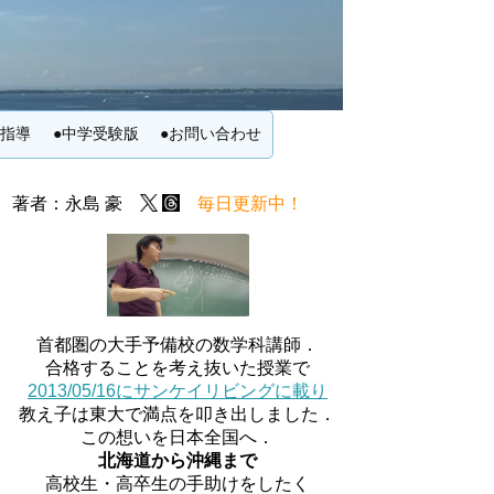
別指導
●中学受験版
●お問い合わせ
著者：永島 豪
毎日更新中！
首都圏の大手予備校の数学科講師．
合格することを考え抜いた授業で
2013/05/16にサンケイリビングに載り
教え子は東大で満点を叩き出しました．
この想いを日本全国へ．
北海道から沖縄まで
高校生・高卒生の手助けをしたく