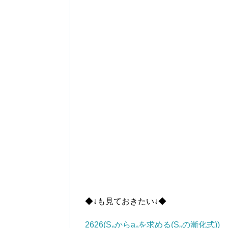
◆↓も見ておきたい↓◆
2626(Sₙからaₙを求める(Sₙの漸化式))