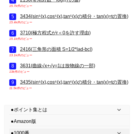
15.7k件のビュー
3434(sin⁵(x),cos⁵(x),tan⁵(x)の積分・tan(x)=tの置換)
15.4k件のビュー
3710(極方程式がr＜0を許す理由)
15.1k件のビュー
2416(三角形の面積 S=1/2*|ad-bc|)
13.1k件のビュー
3631(曲線√x+√y=1は放物線の一部)
13k件のビュー
3435(sin⁶(x),cos⁶(x),tan⁶(x)の積分・tan(x)=tの置換)
11.5k件のビュー
●ポイント集とは
●Amazon版
●1000番