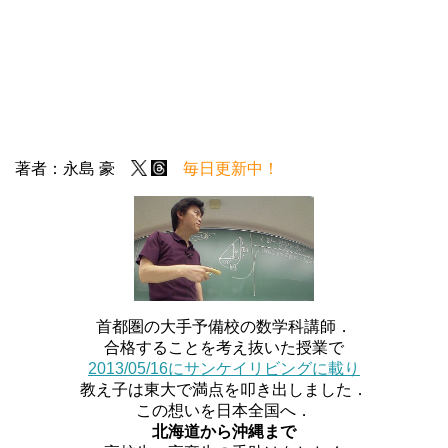
著者：永島 豪
毎日更新中！
首都圏の大手予備校の数学科講師．
合格することを考え抜いた授業で
2013/05/16にサンケイリビングに載り
教え子は東大で満点を叩き出しました．
この想いを日本全国へ．
北海道から沖縄まで