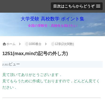
目次はこちらからどうぞ
大学受験 高校数学 ポイント集
全国の受験生・高校生を助けたい
ホーム
1000番台
12章(2次関数)
1251(max,minの記号の外し方)
ビュー
2,311
見て頂いてありがとうございます．
見てもらうために作成しておりますので，どんどん見てく
ださい．