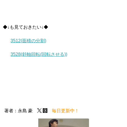
◆↓も見ておきたい↓◆
3512(面積の分割)
3528(斜軸回転(回転させる))
著者：永島 豪
毎日更新中！