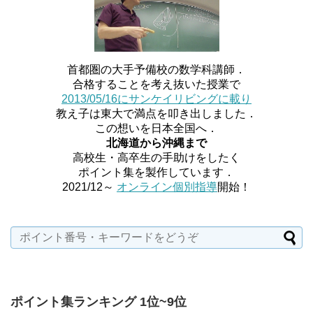
首都圏の大手予備校の数学科講師．
合格することを考え抜いた授業で
2013/05/16にサンケイリビングに載り
教え子は東大で満点を叩き出しました．
この想いを日本全国へ．
北海道から沖縄まで
高校生・高卒生の手助けをしたく
ポイント集を製作しています．
2021/12～
オンライン個別指導
開始！
ポイント集ランキング 1位~9位