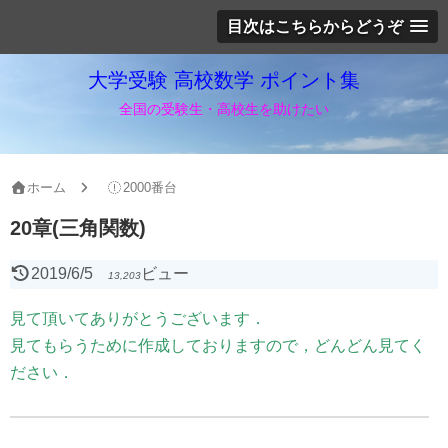
目次はこちらからどうぞ
大学受験 高校数学 ポイント集
全国の受験生・高校生を助けたい
ホーム
2000番台
20章(三角関数)
2019/6/5
ビュー
13,203
見て頂いてありがとうございます．
見てもらうために作成しておりますので，どんどん見てく
ださい．