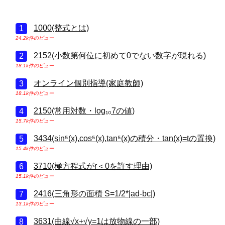
1000(整式とは)
24.2k件のビュー
2152(小数第何位に初めて0でない数字が現れる)
18.1k件のビュー
オンライン個別指導(家庭教師)
18.1k件のビュー
2150(常用対数・log₁₀7の値)
15.7k件のビュー
3434(sin⁵(x),cos⁵(x),tan⁵(x)の積分・tan(x)=tの置換)
15.4k件のビュー
3710(極方程式がr＜0を許す理由)
15.1k件のビュー
2416(三角形の面積 S=1/2*|ad-bc|)
13.1k件のビュー
3631(曲線√x+√y=1は放物線の一部)