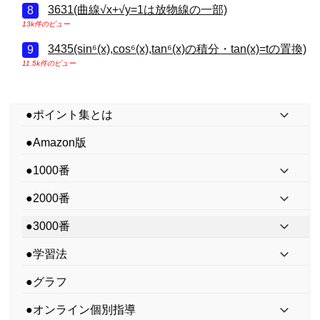
3631(曲線√x+√y=1は放物線の一部)
13k件のビュー
3435(sin⁶(x),cos⁶(x),tan⁶(x)の積分・tan(x)=tの置換)
11.5k件のビュー
●ポイント集とは
●Amazon版
●1000番
●2000番
●3000番
●学習法
●グラフ
●オンライン個別指導