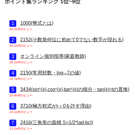
ポイント集ランキング 1位~9位
1000(整式とは)
24.2k件のビュー
2152(小数第何位に初めて0でない数字が現れる)
18.1k件のビュー
オンライン個別指導(家庭教師)
18.1k件のビュー
2150(常用対数・log₁₀7の値)
15.7k件のビュー
3434(sin⁵(x),cos⁵(x),tan⁵(x)の積分・tan(x)=tの置換)
15.4k件のビュー
3710(極方程式がr＜0を許す理由)
15.1k件のビュー
2416(三角形の面積 S=1/2*|ad-bc|)
13.1k件のビュー