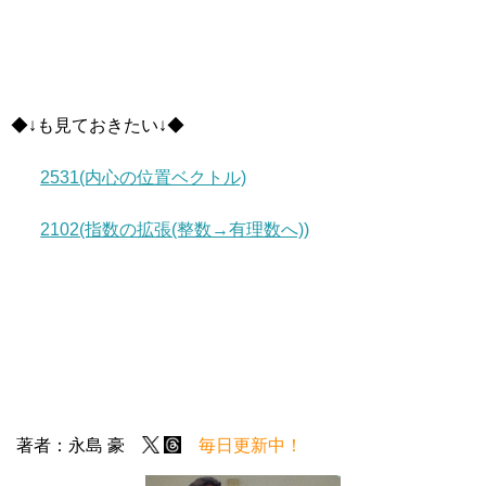
◆↓も見ておきたい↓◆
2531(内心の位置ベクトル)
2102(指数の拡張(整数→有理数へ))
著者：永島 豪
毎日更新中！