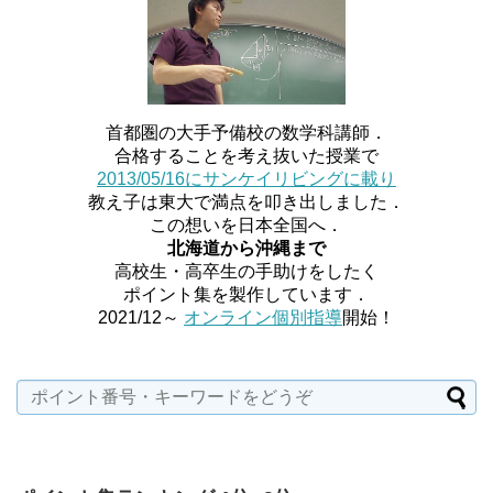
首都圏の大手予備校の数学科講師．
合格することを考え抜いた授業で
2013/05/16にサンケイリビングに載り
教え子は東大で満点を叩き出しました．
この想いを日本全国へ．
北海道から沖縄まで
高校生・高卒生の手助けをしたく
ポイント集を製作しています．
2021/12～
オンライン個別指導
開始！