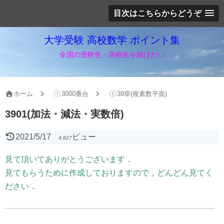
目次はこちらからどうぞ
大学受験 高校数学 ポイント集
全国の受験生・高校生を助けたい
ホーム
3000番台
39章(複素数平面)
3901(加法・減法・実数倍)
2021/5/17
ビュー
4,827
見て頂いてありがとうございます．
見てもらうために作成しておりますので，どんどん見てく
ださい．