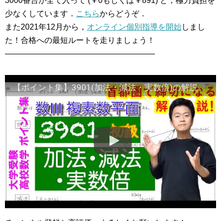
3000番台が全て入って (￥0もしくは￥891) と，極力負担を
少なくしています．
こちら
からどうぞ．
また2021年12月から，
オンライン個別指導を開始
しまし
た！合格への最短ルートを走りましょう！
―――――――――――――――――――
【ポイント集】3901(加法・減法・実数倍)の解説 【39章 複素数平面】Torakuのらくらくホイップ＋本編02:08～ ＊すみません少し音ズレがあると思います＊