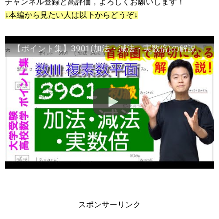
チャンネル登録と高評価，よろしくお願いします！
↓本編から見たい人は以下からどうぞ↓
【ポイント集】3901(加法・減法・実数倍)の解説 【39章 複素数平面】Torakuのらくらくホイップ＋本編02:08～ ＊すみません少し音ズレがあると思います＊
スポンサーリンク