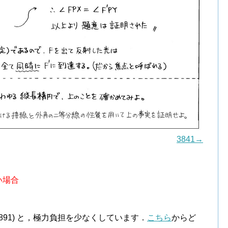
3841→
い場合
．
￥891) と，極力負担を少なくしています．
こちら
からど