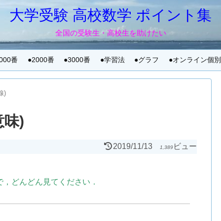
大学受験 高校数学 ポイント集
全国の受験生・高校生を助けたい
1000番
●2000番
●3000番
●学習法
●グラフ
●オンライン個
線)
意味)
2019/11/13
ビュー
1,389
で，どんどん見てください．