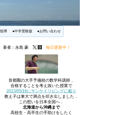
別指導
●中学受験版
●お問い合わせ
著者：永島 豪
毎日更新中！
首都圏の大手予備校の数学科講師．
合格することを考え抜いた授業で
2013/05/16にサンケイリビングに載り
教え子は東大で満点を叩き出しました．
この想いを日本全国へ．
北海道から沖縄まで
高校生・高卒生の手助けをしたく