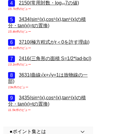
2150(常用対数・log₁₀7の値)
15.7k件のビュー
3434(sin⁵(x),cos⁵(x),tan⁵(x)の積
分・tan(x)=tの置換)
15.4k件のビュー
3710(極方程式がr＜0を許す理由)
15.1k件のビュー
2416(三角形の面積 S=1/2*|ad-bc|)
13.1k件のビュー
3631(曲線√x+√y=1は放物線の一
部)
13k件のビュー
3435(sin⁶(x),cos⁶(x),tan⁶(x)の積
分・tan(x)=tの置換)
11.5k件のビュー
●ポイント集とは