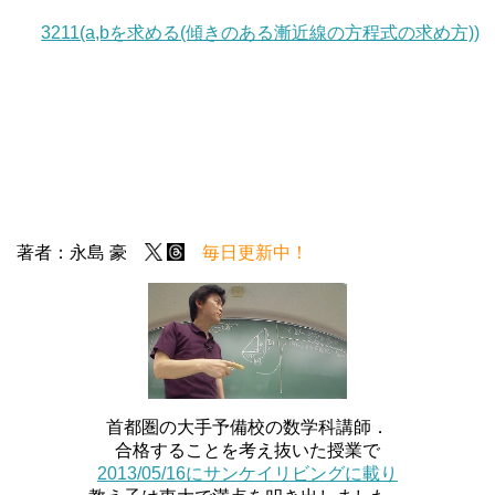
3211(a,bを求める(傾きのある漸近線の方程式の求め方))
著者：永島 豪
毎日更新中！
首都圏の大手予備校の数学科講師．
合格することを考え抜いた授業で
2013/05/16にサンケイリビングに載り