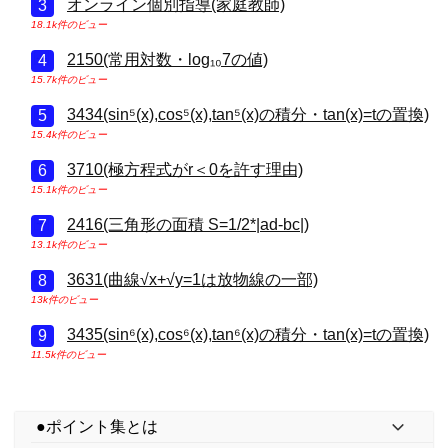
オンライン個別指導(家庭教師)
18.1k件のビュー
2150(常用対数・log₁₀7の値)
15.7k件のビュー
3434(sin⁵(x),cos⁵(x),tan⁵(x)の積分・tan(x)=tの置換)
15.4k件のビュー
3710(極方程式がr＜0を許す理由)
15.1k件のビュー
2416(三角形の面積 S=1/2*|ad-bc|)
13.1k件のビュー
3631(曲線√x+√y=1は放物線の一部)
13k件のビュー
3435(sin⁶(x),cos⁶(x),tan⁶(x)の積分・tan(x)=tの置換)
11.5k件のビュー
●ポイント集とは