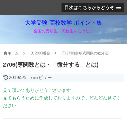
目次はこちらからどうぞ
大学受験 高校数学 ポイント集
全国の受験生・高校生を助けたい
ホーム
2000番台
27章(多項式関数の微分法)
2706(導関数とは・「微分する」とは)
2019/5/5
ビュー
1,064
見て頂いてありがとうございます．
見てもらうために作成しておりますので，どんどん見てく
ださい．