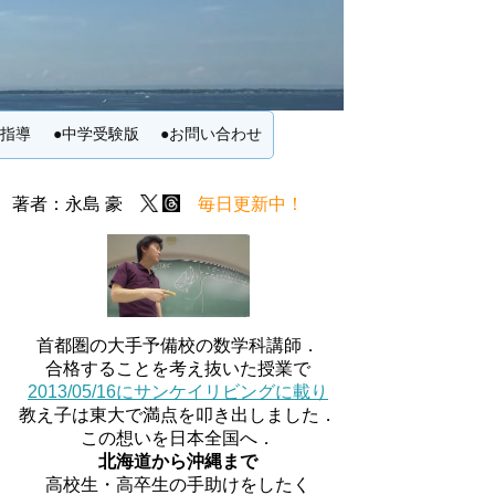
別指導
●中学受験版
●お問い合わせ
著者：永島 豪
毎日更新中！
首都圏の大手予備校の数学科講師．
合格することを考え抜いた授業で
2013/05/16にサンケイリビングに載り
教え子は東大で満点を叩き出しました．
この想いを日本全国へ．
北海道から沖縄まで
高校生・高卒生の手助けをしたく