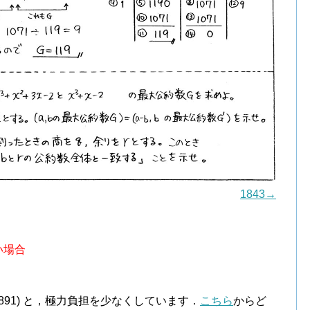
1843→
い場合
．
￥891) と，極力負担を少なくしています．
こちら
からど