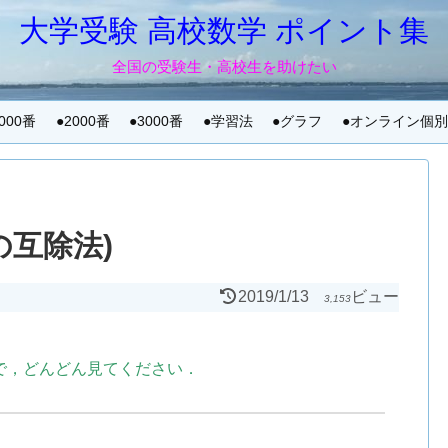
大学受験 高校数学 ポイント集
全国の受験生・高校生を助けたい
1000番
●2000番
●3000番
●学習法
●グラフ
●オンライン個
の互除法)
2019/1/13
ビュー
3,153
で，どんどん見てください．