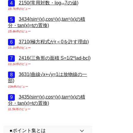
2150(常用対数・log₁₀7の値)
15.7k件のビュー
3434(sin⁵(x),cos⁵(x),tan⁵(x)の積
分・tan(x)=tの置換)
15.4k件のビュー
3710(極方程式がr＜0を許す理由)
15.1k件のビュー
2416(三角形の面積 S=1/2*|ad-bc|)
13.1k件のビュー
3631(曲線√x+√y=1は放物線の一
部)
13k件のビュー
3435(sin⁶(x),cos⁶(x),tan⁶(x)の積
分・tan(x)=tの置換)
11.5k件のビュー
●ポイント集とは