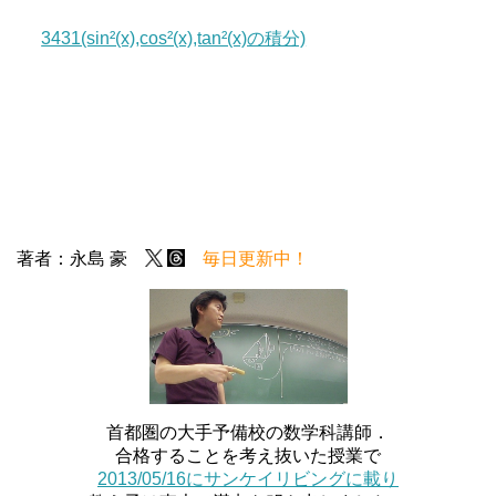
3431(sin²(x),cos²(x),tan²(x)の積分)
著者：永島 豪
毎日更新中！
首都圏の大手予備校の数学科講師．
合格することを考え抜いた授業で
2013/05/16にサンケイリビングに載り