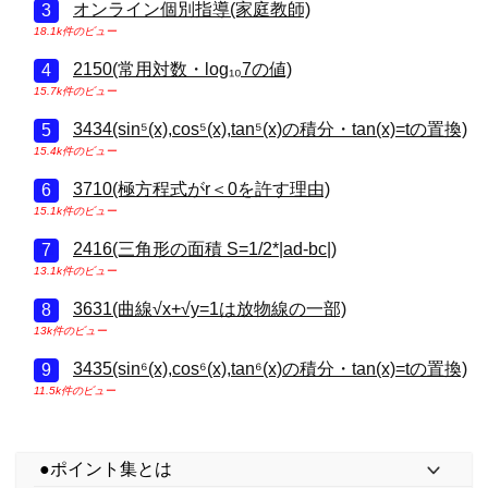
オンライン個別指導(家庭教師)
18.1k件のビュー
2150(常用対数・log₁₀7の値)
15.7k件のビュー
3434(sin⁵(x),cos⁵(x),tan⁵(x)の積分・tan(x)=tの置換)
15.4k件のビュー
3710(極方程式がr＜0を許す理由)
15.1k件のビュー
2416(三角形の面積 S=1/2*|ad-bc|)
13.1k件のビュー
3631(曲線√x+√y=1は放物線の一部)
13k件のビュー
3435(sin⁶(x),cos⁶(x),tan⁶(x)の積分・tan(x)=tの置換)
11.5k件のビュー
●ポイント集とは