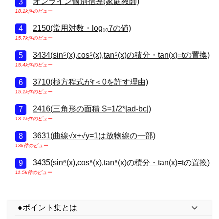
オンライン個別指導(家庭教師)
18.1k件のビュー
2150(常用対数・log₁₀7の値)
15.7k件のビュー
3434(sin⁵(x),cos⁵(x),tan⁵(x)の積分・tan(x)=tの置換)
15.4k件のビュー
3710(極方程式がr＜0を許す理由)
15.1k件のビュー
2416(三角形の面積 S=1/2*|ad-bc|)
13.1k件のビュー
3631(曲線√x+√y=1は放物線の一部)
13k件のビュー
3435(sin⁶(x),cos⁶(x),tan⁶(x)の積分・tan(x)=tの置換)
11.5k件のビュー
●ポイント集とは