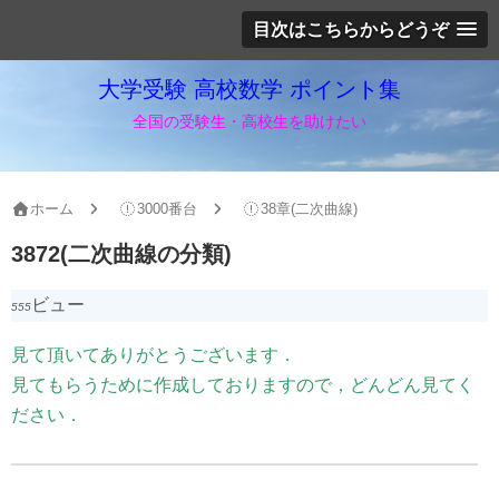
目次はこちらからどうぞ
大学受験 高校数学 ポイント集
全国の受験生・高校生を助けたい
ホーム
3000番台
38章(二次曲線)
3872(二次曲線の分類)
ビュー
555
見て頂いてありがとうございます．
見てもらうために作成しておりますので，どんどん見てく
ださい．