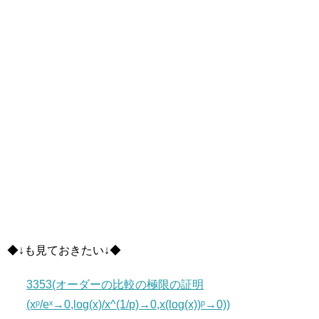
◆↓も見ておきたい↓◆
3353(オーダーの比較の極限の証明
(xᵖ/eˣ→0,log(x)/x^(1/p)→0,x(log(x))ᵖ→0))