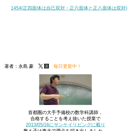
1454(正四面体は自己双対・正六面体と正八面体は双対)
著者：永島 豪
毎日更新中！
首都圏の大手予備校の数学科講師．
合格することを考え抜いた授業で
2013/05/16にサンケイリビングに載り
教え子は東大で満点を叩き出しました．