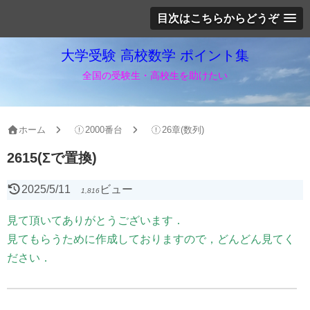
目次はこちらからどうぞ
大学受験 高校数学 ポイント集
全国の受験生・高校生を助けたい
ホーム
2000番台
26章(数列)
2615(Σで置換)
2025/5/11
ビュー
1,816
見て頂いてありがとうございます．
見てもらうために作成しておりますので，どんどん見てく
ださい．