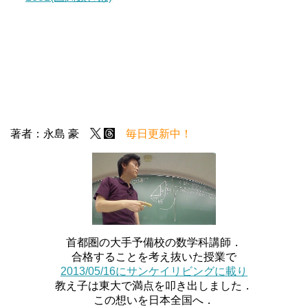
著者：永島 豪
毎日更新中！
首都圏の大手予備校の数学科講師．
合格することを考え抜いた授業で
2013/05/16にサンケイリビングに載り
教え子は東大で満点を叩き出しました．
この想いを日本全国へ．