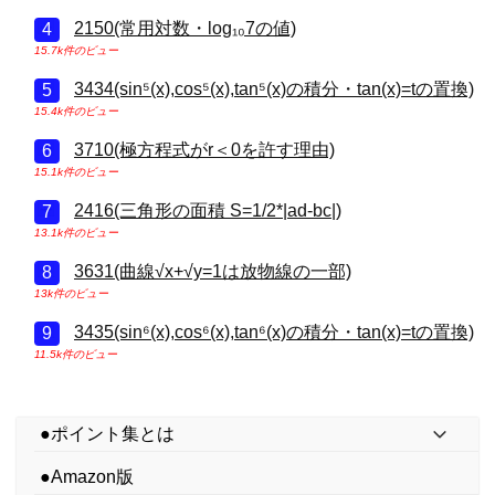
2150(常用対数・log₁₀7の値)
15.7k件のビュー
3434(sin⁵(x),cos⁵(x),tan⁵(x)の積分・tan(x)=tの置換)
15.4k件のビュー
3710(極方程式がr＜0を許す理由)
15.1k件のビュー
2416(三角形の面積 S=1/2*|ad-bc|)
13.1k件のビュー
3631(曲線√x+√y=1は放物線の一部)
13k件のビュー
3435(sin⁶(x),cos⁶(x),tan⁶(x)の積分・tan(x)=tの置換)
11.5k件のビュー
●ポイント集とは
●Amazon版