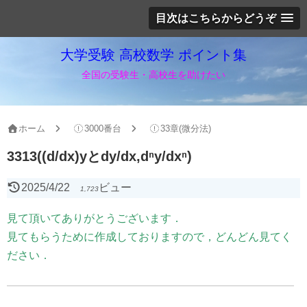
目次はこちらからどうぞ
大学受験 高校数学 ポイント集
全国の受験生・高校生を助けたい
ホーム
3000番台
33章(微分法)
3313((d/dx)yとdy/dx,dⁿy/dxⁿ)
2025/4/22
ビュー
1,723
見て頂いてありがとうございます．
見てもらうために作成しておりますので，どんどん見てく
ださい．