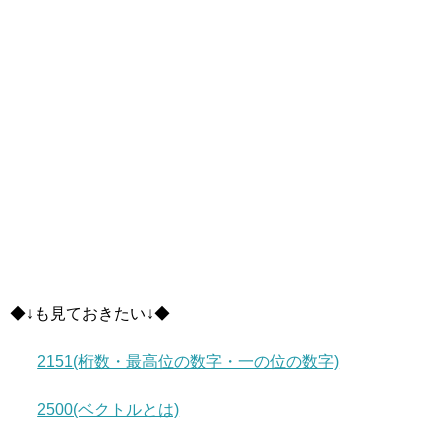
◆↓も見ておきたい↓◆
2151(桁数・最高位の数字・一の位の数字)
2500(ベクトルとは)