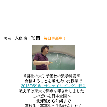
著者：永島 豪
毎日更新中！
首都圏の大手予備校の数学科講師．
合格することを考え抜いた授業で
2013/05/16にサンケイリビングに載り
教え子は東大で満点を叩き出しました．
この想いを日本全国へ．
北海道から沖縄まで
高校生・高卒生の手助けをしたく