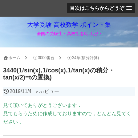
目次はこちらからどうぞ
大学受験 高校数学 ポイント集
全国の受験生・高校生を助けたい
ホーム
3000番台
34章(積分計算)
3440(1/sin(x),1/cos(x),1/tan(x)の積分・
tan(x/2)=tの置換)
2019/11/4
ビュー
2,717
見て頂いてありがとうございます．
見てもらうために作成しておりますので，どんどん見てく
ださい．