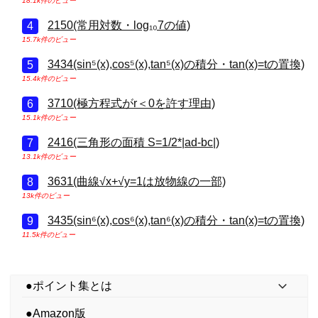
18.1k件のビュー
2150(常用対数・log₁₀7の値)
15.7k件のビュー
3434(sin⁵(x),cos⁵(x),tan⁵(x)の積分・tan(x)=tの置換)
15.4k件のビュー
3710(極方程式がr＜0を許す理由)
15.1k件のビュー
2416(三角形の面積 S=1/2*|ad-bc|)
13.1k件のビュー
3631(曲線√x+√y=1は放物線の一部)
13k件のビュー
3435(sin⁶(x),cos⁶(x),tan⁶(x)の積分・tan(x)=tの置換)
11.5k件のビュー
●ポイント集とは
●Amazon版