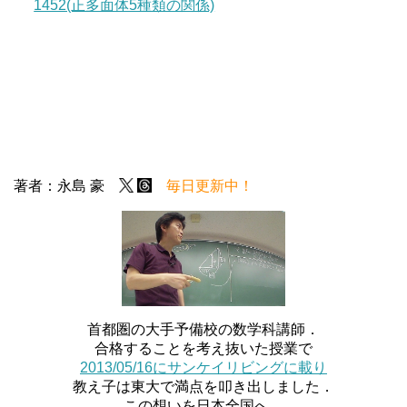
1452(正多面体5種類の関係)
著者：永島 豪
毎日更新中！
首都圏の大手予備校の数学科講師．
合格することを考え抜いた授業で
2013/05/16にサンケイリビングに載り
教え子は東大で満点を叩き出しました．
この想いを日本全国へ．