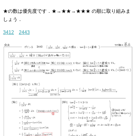
★の数は優先度です．★→★★→★★★ の順に取り組みま
しょう．
3412
2443