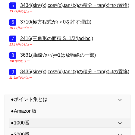
3434(sin⁵(x),cos⁵(x),tan⁵(x)の積分・tan(x)=tの置換)
15.4k件のビュー
3710(極方程式がr＜0を許す理由)
15.1k件のビュー
2416(三角形の面積 S=1/2*|ad-bc|)
13.1k件のビュー
3631(曲線√x+√y=1は放物線の一部)
13k件のビュー
3435(sin⁶(x),cos⁶(x),tan⁶(x)の積分・tan(x)=tの置換)
11.5k件のビュー
●ポイント集とは
●Amazon版
●1000番
●2000番