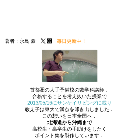
著者：永島 豪
毎日更新中！
首都圏の大手予備校の数学科講師．
合格することを考え抜いた授業で
2013/05/16にサンケイリビングに載り
教え子は東大で満点を叩き出しました．
この想いを日本全国へ．
北海道から沖縄まで
高校生・高卒生の手助けをしたく
ポイント集を製作しています．