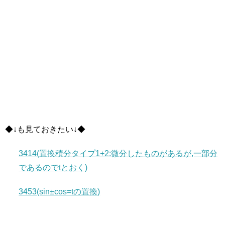
◆↓も見ておきたい↓◆
3414(置換積分タイプ1+2:微分したものがあるが,一部分
であるのでtとおく)
3453(sin±cos=tの置換)