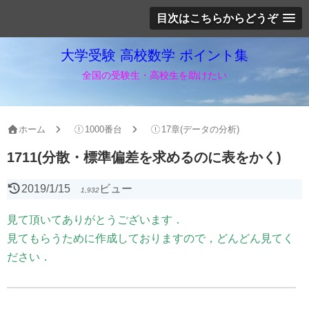
目次はこちらからどうぞ
大学受験 高校数学 ポイント集
全国の受験生・高校生を助けたい
ホーム
1000番台
17章(データの分析)
1711(分散・標準偏差を求めるのに表をかく)
2019/1/15
ビュー
1,932
見て頂いてありがとうございます．
見てもらうために作成しておりますので，どんどん見てく
ださい．