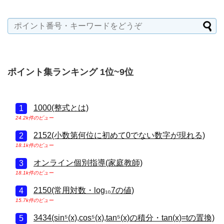
ポイント集ランキング 1位~9位
1000(整式とは)
24.2k件のビュー
2152(小数第何位に初めて0でない数字が現れる)
18.1k件のビュー
オンライン個別指導(家庭教師)
18.1k件のビュー
2150(常用対数・log₁₀7の値)
15.7k件のビュー
3434(sin⁵(x),cos⁵(x),tan⁵(x)の積分・tan(x)=tの置換)