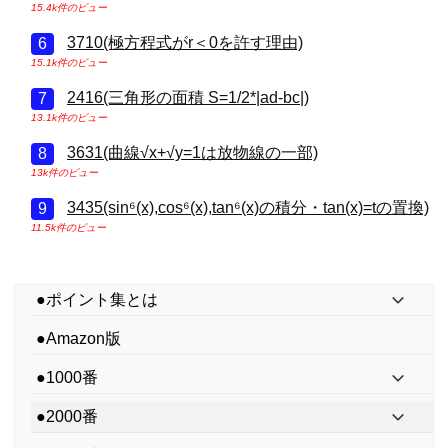
15.4k件のビュー
3710(極方程式がr＜0を許す理由)
15.1k件のビュー
2416(三角形の面積 S=1/2*|ad-bc|)
13.1k件のビュー
3631(曲線√x+√y=1は放物線の一部)
13k件のビュー
3435(sin⁶(x),cos⁶(x),tan⁶(x)の積分・tan(x)=tの置換)
11.5k件のビュー
●ポイント集とは
●Amazon版
●1000番
●2000番