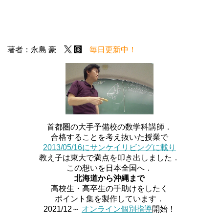
著者：永島 豪
毎日更新中！
首都圏の大手予備校の数学科講師．
合格することを考え抜いた授業で
2013/05/16にサンケイリビングに載り
教え子は東大で満点を叩き出しました．
この想いを日本全国へ．
北海道から沖縄まで
高校生・高卒生の手助けをしたく
ポイント集を製作しています．
2021/12～
オンライン個別指導
開始！