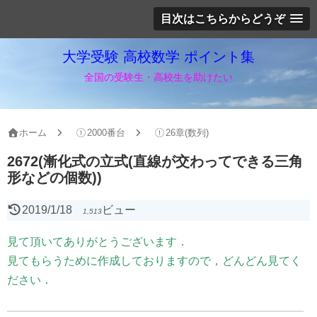
目次はこちらからどうぞ
大学受験 高校数学 ポイント集
全国の受験生・高校生を助けたい
ホーム
2000番台
26章(数列)
2672(漸化式の立式(直線が交わってできる三角
形などの個数))
2019/1/18
ビュー
1,513
見て頂いてありがとうございます．
見てもらうために作成しておりますので，どんどん見てく
ださい．