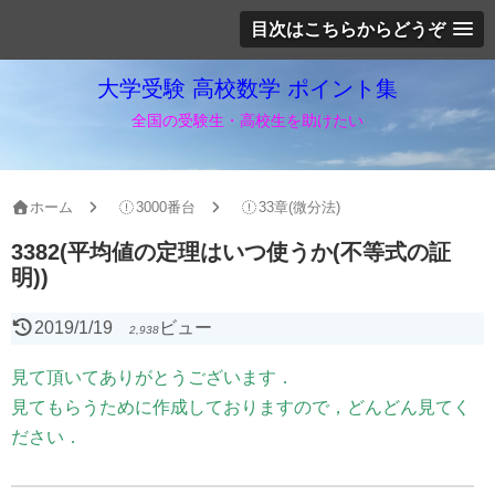
目次はこちらからどうぞ
大学受験 高校数学 ポイント集
全国の受験生・高校生を助けたい
ホーム
3000番台
33章(微分法)
3382(平均値の定理はいつ使うか(不等式の証
明))
2019/1/19
ビュー
2,938
見て頂いてありがとうございます．
見てもらうために作成しておりますので，どんどん見てく
ださい．