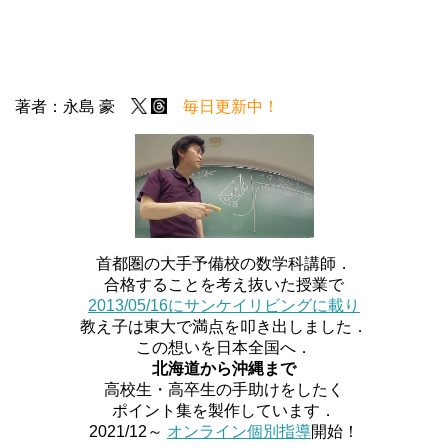
著者：永島 豪
毎日更新中！
首都圏の大手予備校の数学科講師．
合格することを考え抜いた授業で
2013/05/16にサンケイリビングに載り
教え子は東大で満点を叩き出しました．
この想いを日本全国へ．
北海道から沖縄まで
高校生・高卒生の手助けをしたく
ポイント集を製作しています．
2021/12～
オンライン個別指導
開始！