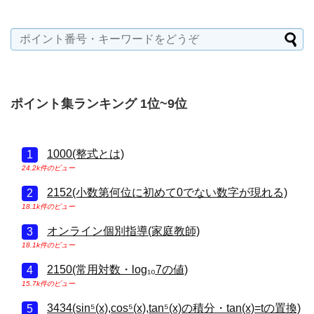
ポイント集ランキング 1位~9位
1000(整式とは)
24.2k件のビュー
2152(小数第何位に初めて0でない数字が現れる)
18.1k件のビュー
オンライン個別指導(家庭教師)
18.1k件のビュー
2150(常用対数・log₁₀7の値)
15.7k件のビュー
3434(sin⁵(x),cos⁵(x),tan⁵(x)の積分・tan(x)=tの置換)