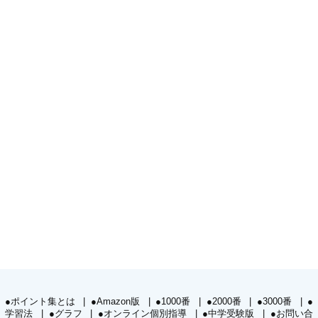
●ポイント集とは
●Amazon版
●1000番
●2000番
●3000番
●
学習法
●グラフ
●オンライン個別指導
●中学受験版
●お問い合