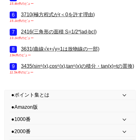
15.4k件のビュー
3710(極方程式がr＜0を許す理由)
15.1k件のビュー
2416(三角形の面積 S=1/2*|ad-bc|)
13.1k件のビュー
3631(曲線√x+√y=1は放物線の一部)
13k件のビュー
3435(sin⁶(x),cos⁶(x),tan⁶(x)の積分・tan(x)=tの置換)
11.5k件のビュー
●ポイント集とは
●Amazon版
●1000番
●2000番