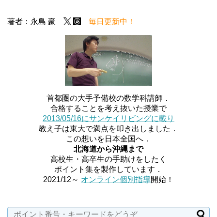
著者：永島 豪
毎日更新中！
首都圏の大手予備校の数学科講師．
合格することを考え抜いた授業で
2013/05/16にサンケイリビングに載り
教え子は東大で満点を叩き出しました．
この想いを日本全国へ．
北海道から沖縄まで
高校生・高卒生の手助けをしたく
ポイント集を製作しています．
2021/12～
オンライン個別指導
開始！