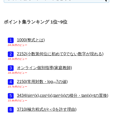
ポイント集ランキング 1位~9位
1000(整式とは)
24.2k件のビュー
2152(小数第何位に初めて0でない数字が現れる)
18.1k件のビュー
オンライン個別指導(家庭教師)
18.1k件のビュー
2150(常用対数・log₁₀7の値)
15.7k件のビュー
3434(sin⁵(x),cos⁵(x),tan⁵(x)の積分・tan(x)=tの置換)
15.4k件のビュー
3710(極方程式がr＜0を許す理由)