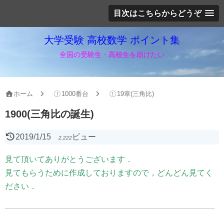
目次はこちらからどうぞ
大学受験 高校数学 ポイント集
全国の受験生・高校生を助けたい
ホーム
1000番台
19章(三角比)
1900(三角比の誕生)
2019/1/15
ビュー
2,222
見て頂いてありがとうございます．
見てもらうために作成しておりますので，どんどん見てく
ださい．