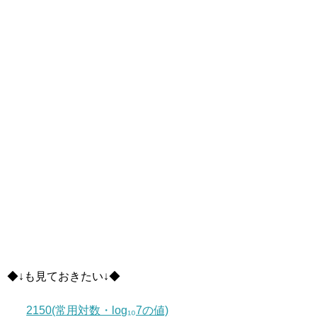
◆↓も見ておきたい↓◆
2150(常用対数・log₁₀7の値)