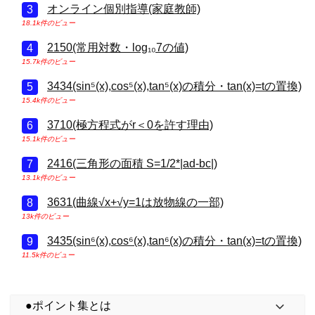
オンライン個別指導(家庭教師)
18.1k件のビュー
2150(常用対数・log₁₀7の値)
15.7k件のビュー
3434(sin⁵(x),cos⁵(x),tan⁵(x)の積分・tan(x)=tの置換)
15.4k件のビュー
3710(極方程式がr＜0を許す理由)
15.1k件のビュー
2416(三角形の面積 S=1/2*|ad-bc|)
13.1k件のビュー
3631(曲線√x+√y=1は放物線の一部)
13k件のビュー
3435(sin⁶(x),cos⁶(x),tan⁶(x)の積分・tan(x)=tの置換)
11.5k件のビュー
●ポイント集とは