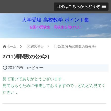
目次はこちらからどうぞ
大学受験 高校数学 ポイント集
全国の受験生・高校生を助けたい
ホーム
2000番台
27章(多項式関数の微分法)
2711(導関数の公式2)
2019/5/5
ビュー
920
見て頂いてありがとうございます．
見てもらうために作成しておりますので，どんどん見てく
ださい．