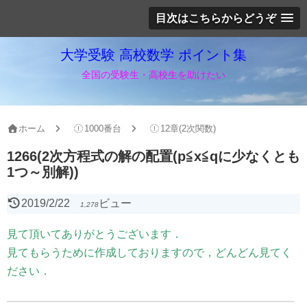
目次はこちらからどうぞ
大学受験 高校数学 ポイント集
全国の受験生・高校生を助けたい
ホーム
1000番台
12章(2次関数)
1266(2次方程式の解の配置(p≦x≦qに少なくとも
1つ～別解))
2019/2/22
ビュー
1,278
見て頂いてありがとうございます．
見てもらうために作成しておりますので，どんどん見てく
ださい．