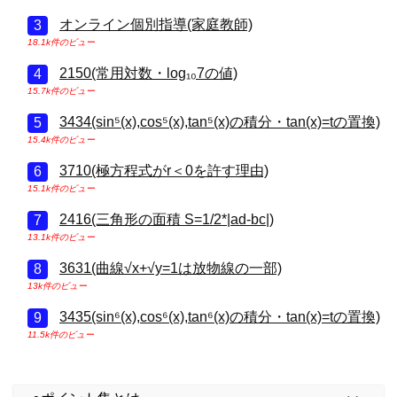
オンライン個別指導(家庭教師)
18.1k件のビュー
2150(常用対数・log₁₀7の値)
15.7k件のビュー
3434(sin⁵(x),cos⁵(x),tan⁵(x)の積分・tan(x)=tの置換)
15.4k件のビュー
3710(極方程式がr＜0を許す理由)
15.1k件のビュー
2416(三角形の面積 S=1/2*|ad-bc|)
13.1k件のビュー
3631(曲線√x+√y=1は放物線の一部)
13k件のビュー
3435(sin⁶(x),cos⁶(x),tan⁶(x)の積分・tan(x)=tの置換)
11.5k件のビュー