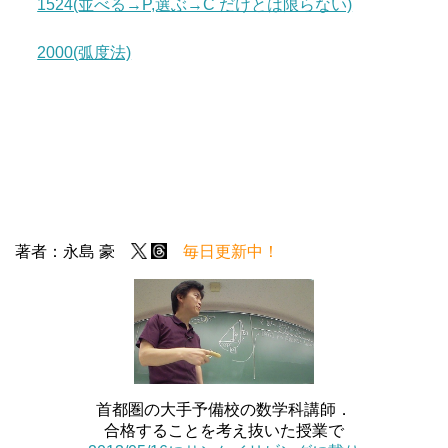
1524(並べる→P,選ぶ→C だけとは限らない)
2000(弧度法)
著者：永島 豪
毎日更新中！
首都圏の大手予備校の数学科講師．
合格することを考え抜いた授業で