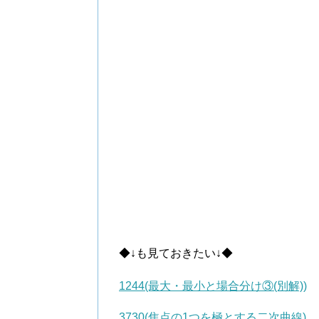
◆↓も見ておきたい↓◆
1244(最大・最小と場合分け③(別解))
3730(焦点の1つを極とする二次曲線)