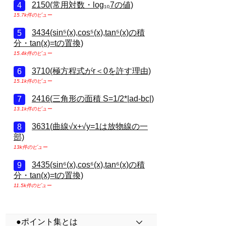
2150(常用対数・log₁₀7の値)
15.7k件のビュー
3434(sin⁵(x),cos⁵(x),tan⁵(x)の積
分・tan(x)=tの置換)
15.4k件のビュー
3710(極方程式がr＜0を許す理由)
15.1k件のビュー
2416(三角形の面積 S=1/2*|ad-bc|)
13.1k件のビュー
3631(曲線√x+√y=1は放物線の一
部)
13k件のビュー
3435(sin⁶(x),cos⁶(x),tan⁶(x)の積
分・tan(x)=tの置換)
11.5k件のビュー
●ポイント集とは