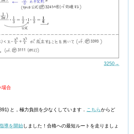
3250→
い場合
．
￥891) と，極力負担を少なくしています．
こちら
からど
指導を開始
しました！合格への最短ルートを走りましょ