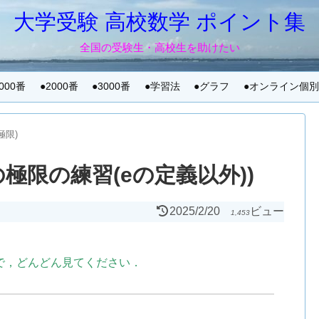
大学受験 高校数学 ポイント集
全国の受験生・高校生を助けたい
1000番
●2000番
●3000番
●学習法
●グラフ
●オンライン個
極限)
の極限の練習(eの定義以外))
2025/2/20
ビュー
1,453
で，どんどん見てください．