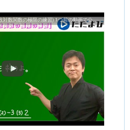
Quick Drills【数III】関数の極限(指数対数関数の極限の練習) 1つ前の動画で公式を扱ったのでその練習です．慣れましょう！