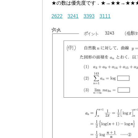
★の数は優先度です．★→★★→★★
2622
3241
3393
3111