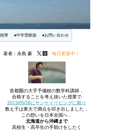
別指導
●中学受験版
●お問い合わせ
著者：永島 豪
毎日更新中！
首都圏の大手予備校の数学科講師．
合格することを考え抜いた授業で
2013/05/16にサンケイリビングに載り
教え子は東大で満点を叩き出しました．
この想いを日本全国へ．
北海道から沖縄まで
高校生・高卒生の手助けをしたく