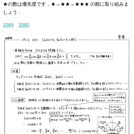
★の数は優先度です．★→★★→★★★ の順に取り組みま
しょう．
2084
2080