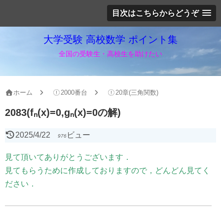
目次はこちらからどうぞ
大学受験 高校数学 ポイント集
全国の受験生・高校生を助けたい
ホーム
2000番台
20章(三角関数)
2083(fₙ(x)=0,gₙ(x)=0の解)
2025/4/22
ビュー
976
見て頂いてありがとうございます．
見てもらうために作成しておりますので，どんどん見てく
ださい．