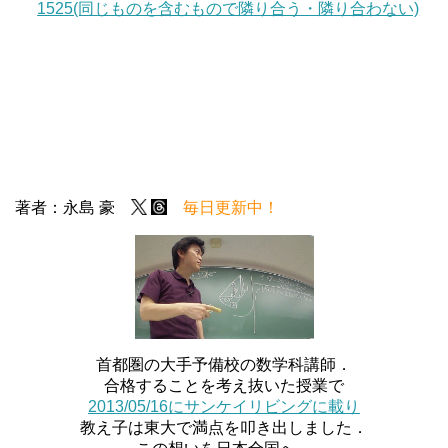
1525(同じものを含むもので隣り合う・隣り合わない)
著者：永島 豪
毎日更新中！
首都圏の大手予備校の数学科講師．
合格することを考え抜いた授業で
2013/05/16にサンケイリビングに載り
教え子は東大で満点を叩き出しました．