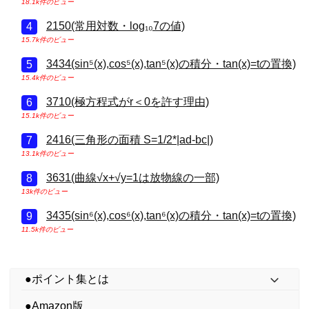
18.1k件のビュー
2150(常用対数・log₁₀7の値)
15.7k件のビュー
3434(sin⁵(x),cos⁵(x),tan⁵(x)の積分・tan(x)=tの置換)
15.4k件のビュー
3710(極方程式がr＜0を許す理由)
15.1k件のビュー
2416(三角形の面積 S=1/2*|ad-bc|)
13.1k件のビュー
3631(曲線√x+√y=1は放物線の一部)
13k件のビュー
3435(sin⁶(x),cos⁶(x),tan⁶(x)の積分・tan(x)=tの置換)
11.5k件のビュー
●ポイント集とは
●Amazon版