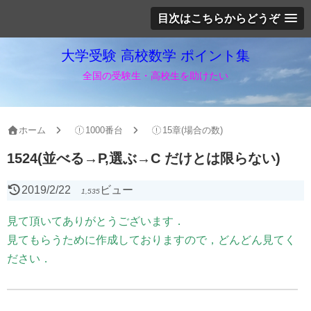
目次はこちらからどうぞ
大学受験 高校数学 ポイント集
全国の受験生・高校生を助けたい
ホーム
1000番台
15章(場合の数)
1524(並べる→P,選ぶ→C だけとは限らない)
2019/2/22
ビュー
1,535
見て頂いてありがとうございます．
見てもらうために作成しておりますので，どんどん見てく
ださい．