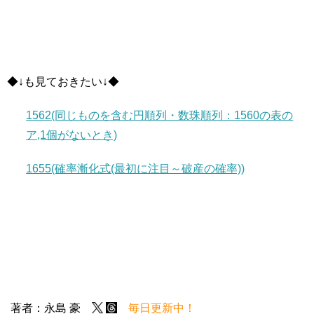
◆↓も見ておきたい↓◆
1562(同じものを含む円順列・数珠順列：1560の表の
ア,1個がないとき)
1655(確率漸化式(最初に注目～破産の確率))
著者：永島 豪
毎日更新中！