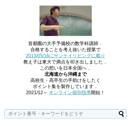
首都圏の大手予備校の数学科講師．
合格することを考え抜いた授業で
2013/05/16にサンケイリビングに載り
教え子は東大で満点を叩き出しました．
この想いを日本全国へ．
北海道から沖縄まで
高校生・高卒生の手助けをしたく
ポイント集を製作しています．
2021/12～
オンライン個別指導
開始！