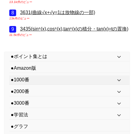
13.1k件のビュー
3631(曲線√x+√y=1は放物線の一部)
13k件のビュー
3435(sin⁶(x),cos⁶(x),tan⁶(x)の積分・tan(x)=tの置換)
11.5k件のビュー
●ポイント集とは
●Amazon版
●1000番
●2000番
●3000番
●学習法
●グラフ