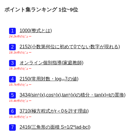
ポイント集ランキング 1位~9位
1000(整式とは)
24.2k件のビュー
2152(小数第何位に初めて0でない数字が現れる)
18.1k件のビュー
オンライン個別指導(家庭教師)
18.1k件のビュー
2150(常用対数・log₁₀7の値)
15.7k件のビュー
3434(sin⁵(x),cos⁵(x),tan⁵(x)の積分・tan(x)=tの置換)
15.4k件のビュー
3710(極方程式がr＜0を許す理由)
15.1k件のビュー
2416(三角形の面積 S=1/2*|ad-bc|)