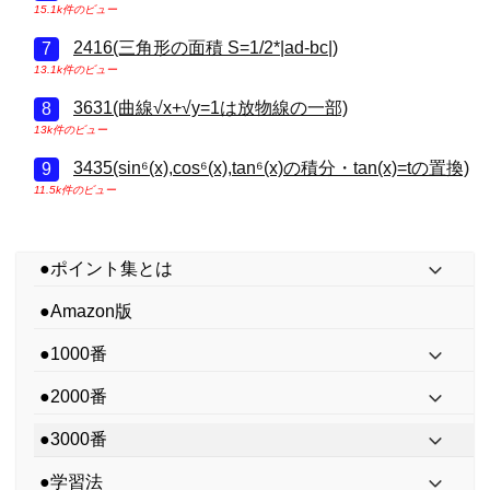
15.1k件のビュー
2416(三角形の面積 S=1/2*|ad-bc|)
13.1k件のビュー
3631(曲線√x+√y=1は放物線の一部)
13k件のビュー
3435(sin⁶(x),cos⁶(x),tan⁶(x)の積分・tan(x)=tの置換)
11.5k件のビュー
●ポイント集とは
●Amazon版
●1000番
●2000番
●3000番
●学習法