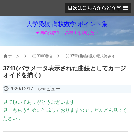
目次はこちらからどうぞ
大学受験 高校数学 ポイント集
全国の受験生・高校生を助けたい
ホーム
3000番台
37章(曲線(極方程式絡み))
3741(パラメータ表示された曲線としてカージ
オイドを描く)
2020/12/17
ビュー
1,858
見て頂いてありがとうございます．
見てもらうために作成しておりますので，どんどん見てく
ださい．