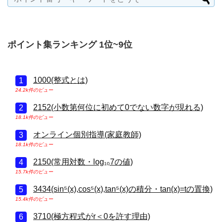
ポイント集ランキング 1位~9位
1000(整式とは)
24.2k件のビュー
2152(小数第何位に初めて0でない数字が現れる)
18.1k件のビュー
オンライン個別指導(家庭教師)
18.1k件のビュー
2150(常用対数・log₁₀7の値)
15.7k件のビュー
3434(sin⁵(x),cos⁵(x),tan⁵(x)の積分・tan(x)=tの置換)
15.4k件のビュー
3710(極方程式がr＜0を許す理由)