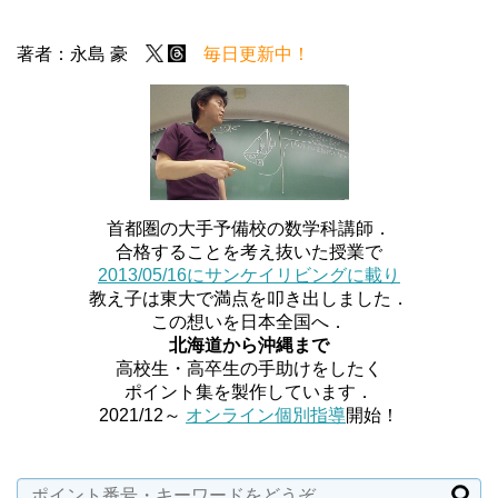
著者：永島 豪
毎日更新中！
首都圏の大手予備校の数学科講師．
合格することを考え抜いた授業で
2013/05/16にサンケイリビングに載り
教え子は東大で満点を叩き出しました．
この想いを日本全国へ．
北海道から沖縄まで
高校生・高卒生の手助けをしたく
ポイント集を製作しています．
2021/12～
オンライン個別指導
開始！