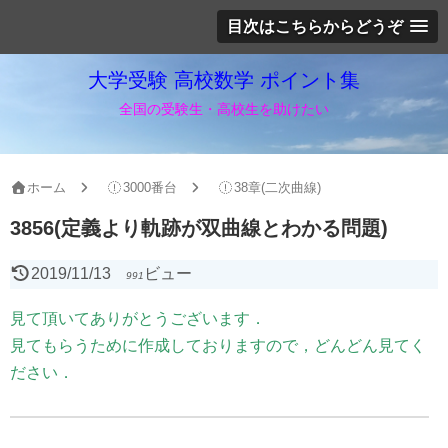
目次はこちらからどうぞ
大学受験 高校数学 ポイント集
全国の受験生・高校生を助けたい
ホーム
3000番台
38章(二次曲線)
3856(定義より軌跡が双曲線とわかる問題)
2019/11/13
ビュー
991
見て頂いてありがとうございます．
見てもらうために作成しておりますので，どんどん見てく
ださい．