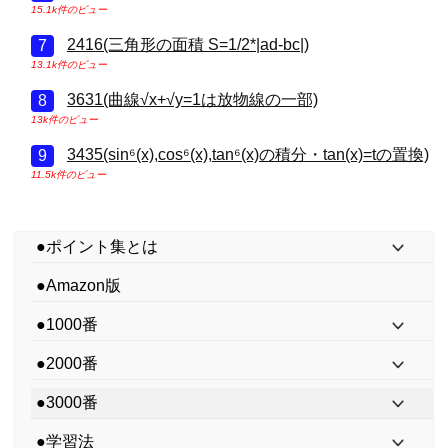
15.1k件のビュー
2416(三角形の面積 S=1/2*|ad-bc|)
13.1k件のビュー
3631(曲線√x+√y=1は放物線の一部)
13k件のビュー
3435(sin⁶(x),cos⁶(x),tan⁶(x)の積分・tan(x)=tの置換)
11.5k件のビュー
●ポイント集とは
●Amazon版
●1000番
●2000番
●3000番
●学習法