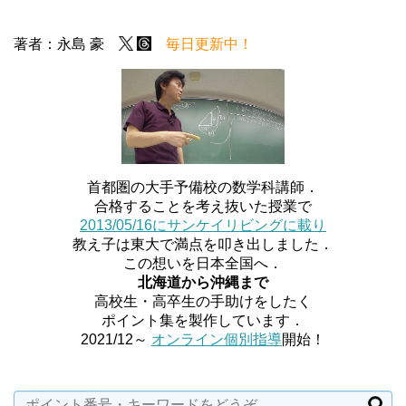
著者：永島 豪
毎日更新中！
首都圏の大手予備校の数学科講師．
合格することを考え抜いた授業で
2013/05/16にサンケイリビングに載り
教え子は東大で満点を叩き出しました．
この想いを日本全国へ．
北海道から沖縄まで
高校生・高卒生の手助けをしたく
ポイント集を製作しています．
2021/12～
オンライン個別指導
開始！