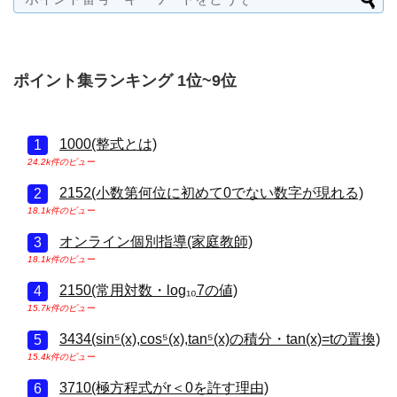
ポイント集ランキング 1位~9位
1000(整式とは)
24.2k件のビュー
2152(小数第何位に初めて0でない数字が現れる)
18.1k件のビュー
オンライン個別指導(家庭教師)
18.1k件のビュー
2150(常用対数・log₁₀7の値)
15.7k件のビュー
3434(sin⁵(x),cos⁵(x),tan⁵(x)の積分・tan(x)=tの置換)
15.4k件のビュー
3710(極方程式がr＜0を許す理由)