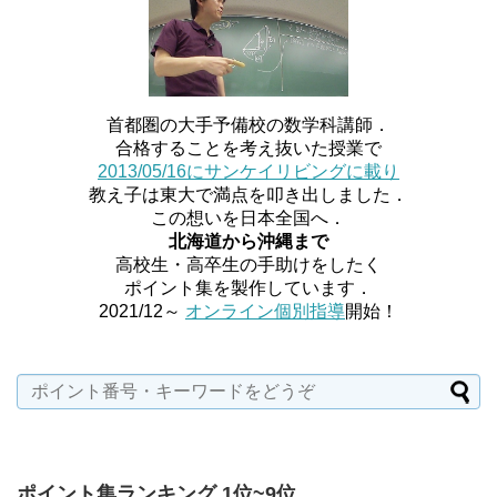
首都圏の大手予備校の数学科講師．
合格することを考え抜いた授業で
2013/05/16にサンケイリビングに載り
教え子は東大で満点を叩き出しました．
この想いを日本全国へ．
北海道から沖縄まで
高校生・高卒生の手助けをしたく
ポイント集を製作しています．
2021/12～
オンライン個別指導
開始！
ポイント集ランキング 1位~9位