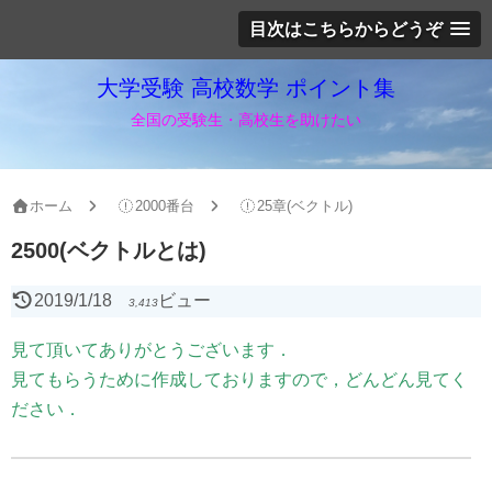
目次はこちらからどうぞ
大学受験 高校数学 ポイント集
全国の受験生・高校生を助けたい
ホーム
2000番台
25章(ベクトル)
2500(ベクトルとは)
2019/1/18
ビュー
3,413
見て頂いてありがとうございます．
見てもらうために作成しておりますので，どんどん見てく
ださい．