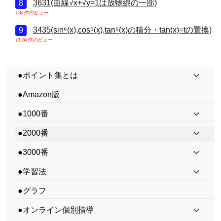
3631(曲線√x+√y=1は放物線の一部)
13k件のビュー
3435(sin⁶(x),cos⁶(x),tan⁶(x)の積分・tan(x)=tの置換)
11.5k件のビュー
●ポイント集とは
●Amazon版
●1000番
●2000番
●3000番
●学習法
●グラフ
●オンライン個別指導