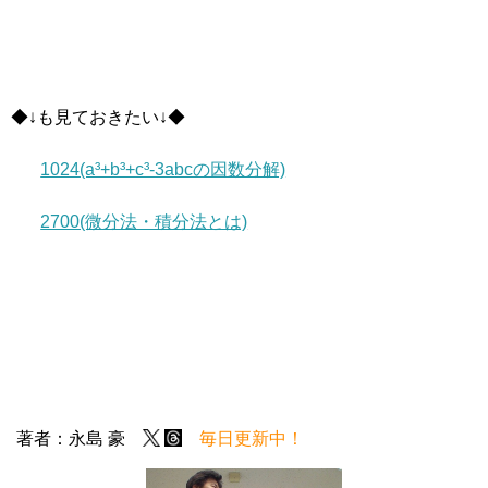
◆↓も見ておきたい↓◆
1024(a³+b³+c³-3abcの因数分解)
2700(微分法・積分法とは)
著者：永島 豪
毎日更新中！