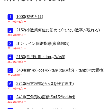
1000(整式とは)
24.2k件のビュー
2152(小数第何位に初めて0でない数字が現れる)
18.1k件のビュー
オンライン個別指導(家庭教師)
18.1k件のビュー
2150(常用対数・log₁₀7の値)
15.7k件のビュー
3434(sin⁵(x),cos⁵(x),tan⁵(x)の積分・tan(x)=tの置換)
15.4k件のビュー
3710(極方程式がr＜0を許す理由)
15.1k件のビュー
2416(三角形の面積 S=1/2*|ad-bc|)
13.1k件のビュー