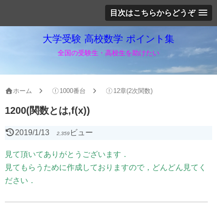
目次はこちらからどうぞ
大学受験 高校数学 ポイント集
全国の受験生・高校生を助けたい
ホーム
1000番台
12章(2次関数)
1200(関数とは,f(x))
2019/1/13
ビュー
2,359
見て頂いてありがとうございます．
見てもらうために作成しておりますので，どんどん見てく
ださい．