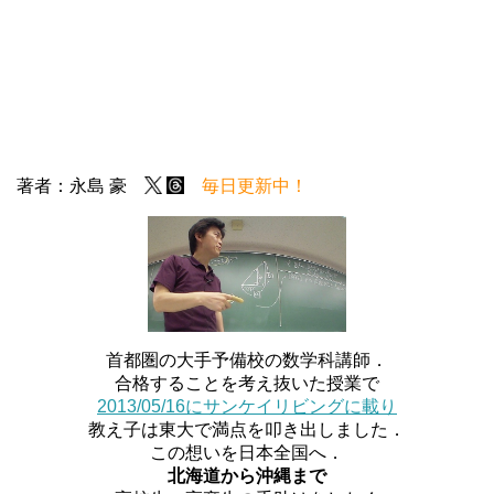
著者：永島 豪
毎日更新中！
首都圏の大手予備校の数学科講師．
合格することを考え抜いた授業で
2013/05/16にサンケイリビングに載り
教え子は東大で満点を叩き出しました．
この想いを日本全国へ．
北海道から沖縄まで