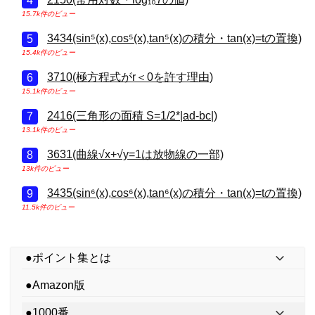
15.7k件のビュー
3434(sin⁵(x),cos⁵(x),tan⁵(x)の積分・tan(x)=tの置換)
15.4k件のビュー
3710(極方程式がr＜0を許す理由)
15.1k件のビュー
2416(三角形の面積 S=1/2*|ad-bc|)
13.1k件のビュー
3631(曲線√x+√y=1は放物線の一部)
13k件のビュー
3435(sin⁶(x),cos⁶(x),tan⁶(x)の積分・tan(x)=tの置換)
11.5k件のビュー
●ポイント集とは
●Amazon版
●1000番