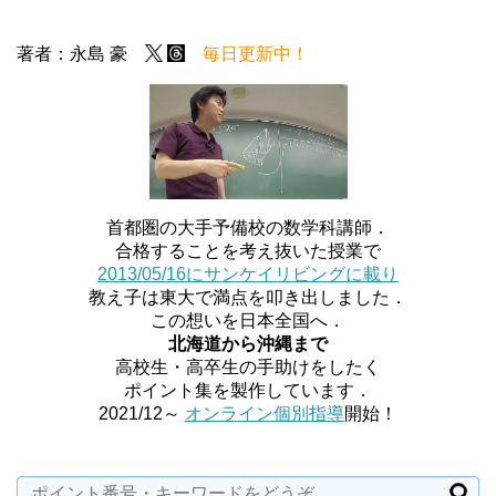
著者：永島 豪
毎日更新中！
首都圏の大手予備校の数学科講師．
合格することを考え抜いた授業で
2013/05/16にサンケイリビングに載り
教え子は東大で満点を叩き出しました．
この想いを日本全国へ．
北海道から沖縄まで
高校生・高卒生の手助けをしたく
ポイント集を製作しています．
2021/12～
オンライン個別指導
開始！