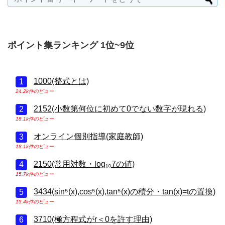
ポイント集ランキング 1位~9位
1000(整式とは)
24.2k件のビュー
2152(小数第何位に初めて0でない数字が現れる)
18.1k件のビュー
オンライン個別指導(家庭教師)
18.1k件のビュー
2150(常用対数・log₁₀7の値)
15.7k件のビュー
3434(sin⁵(x),cos⁵(x),tan⁵(x)の積分・tan(x)=tの置換)
15.4k件のビュー
3710(極方程式がr＜0を許す理由)