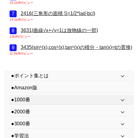
15.1k件のビュー
2416(三角形の面積 S=1/2*|ad-bc|)
13.1k件のビュー
3631(曲線√x+√y=1は放物線の一部)
13k件のビュー
3435(sin⁶(x),cos⁶(x),tan⁶(x)の積分・tan(x)=tの置換)
11.5k件のビュー
●ポイント集とは
●Amazon版
●1000番
●2000番
●3000番
●学習法