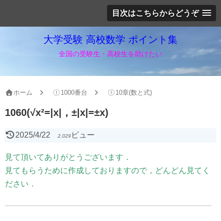
目次はこちらからどうぞ
大学受験 高校数学 ポイント集
全国の受験生・高校生を助けたい
ホーム
1000番台
10章(数と式)
1060(√x²=|x|，±|x|=±x)
2025/4/22
ビュー
2,029
見て頂いてありがとうございます．
見てもらうために作成しておりますので，どんどん見てく
ださい．