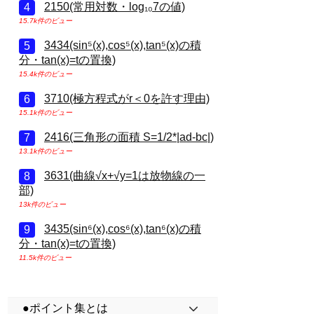
2150(常用対数・log₁₀7の値)
15.7k件のビュー
3434(sin⁵(x),cos⁵(x),tan⁵(x)の積
分・tan(x)=tの置換)
15.4k件のビュー
3710(極方程式がr＜0を許す理由)
15.1k件のビュー
2416(三角形の面積 S=1/2*|ad-bc|)
13.1k件のビュー
3631(曲線√x+√y=1は放物線の一
部)
13k件のビュー
3435(sin⁶(x),cos⁶(x),tan⁶(x)の積
分・tan(x)=tの置換)
11.5k件のビュー
●ポイント集とは