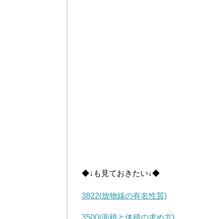
◆↓も見ておきたい↓◆
3822(放物線の有名性質)
3500(面積と体積の求め方)