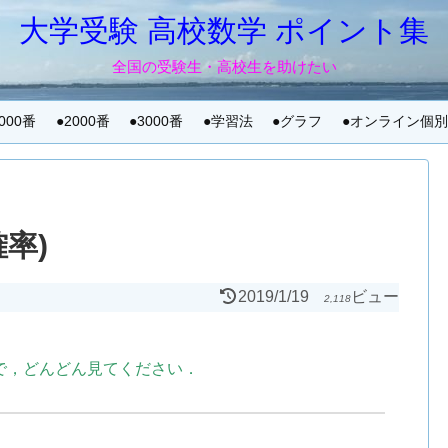
大学受験 高校数学 ポイント集
全国の受験生・高校生を助けたい
1000番
●2000番
●3000番
●学習法
●グラフ
●オンライン個
確率)
2019/1/19
ビュー
2,118
で，どんどん見てください．