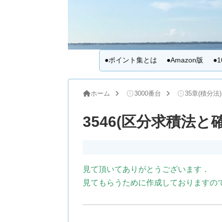
●ポイント集とは
●Amazon版
●
ホーム
3000番台
35章(積分法)
3546(区分求積法と
見て頂いてありがとうございます．
見てもらうために作成しておりますの