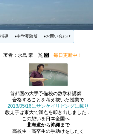
別指導
●中学受験版
●お問い合わせ
著者：永島 豪
毎日更新中！
首都圏の大手予備校の数学科講師．
合格することを考え抜いた授業で
2013/05/16にサンケイリビングに載り
教え子は東大で満点を叩き出しました．
この想いを日本全国へ．
北海道から沖縄まで
高校生・高卒生の手助けをしたく