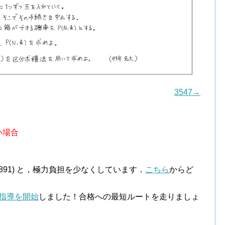
3547→
い場合
．
￥891) と，極力負担を少なくしています．
こちら
からど
指導を開始
しました！合格への最短ルートを走りましょ