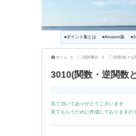
●ポイント集とは
●Amazon版
●
ホーム
3000番台
30章(色々な
3010(関数・逆関数
見て頂いてありがとうございます．
見てもらうために作成しておりますの