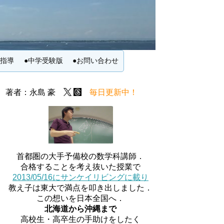
別指導
●中学受験版
●お問い合わせ
著者：永島 豪
毎日更新中！
首都圏の大手予備校の数学科講師．
合格することを考え抜いた授業で
2013/05/16にサンケイリビングに載り
教え子は東大で満点を叩き出しました．
この想いを日本全国へ．
北海道から沖縄まで
高校生・高卒生の手助けをしたく