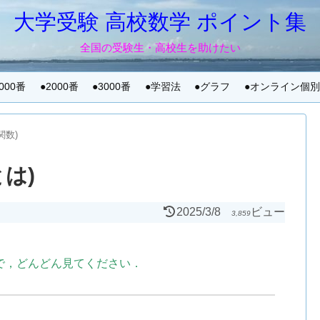
大学受験 高校数学 ポイント集
全国の受験生・高校生を助けたい
1000番
●2000番
●3000番
●学習法
●グラフ
●オンライン個
関数)
とは)
2025/3/8
ビュー
3,859
で，どんどん見てください．