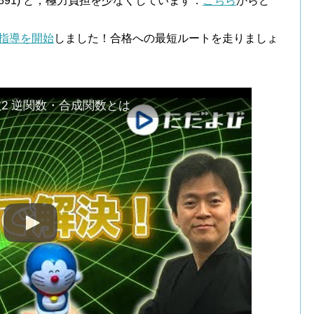
￥891) と，極力負担を少なくしています．
こちら
からど
指導を開始
しました！合格への最短ルートを走りましょ
2 逆関数・合成関数とは