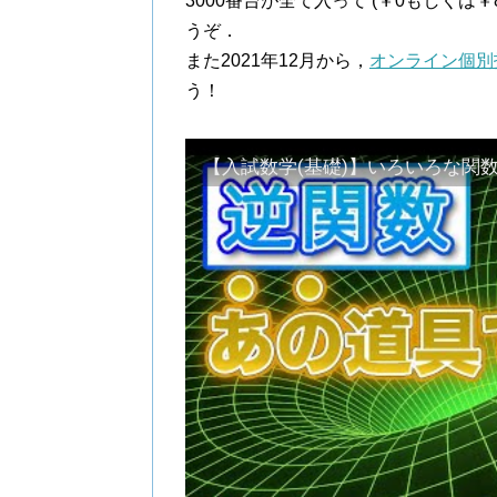
3000番台が全て入って (￥0もしくは
うぞ．
また2021年12月から，
オンライン個別
う！
【入試数学(基礎)】いろいろな関数