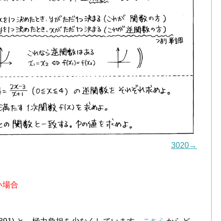
3020→
い場合
．