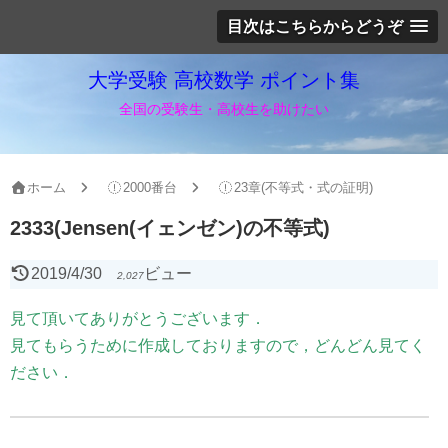
目次はこちらからどうぞ
大学受験 高校数学 ポイント集
全国の受験生・高校生を助けたい
ホーム
2000番台
23章(不等式・式の証明)
2333(Jensen(イェンゼン)の不等式)
2019/4/30
ビュー
2,027
見て頂いてありがとうございます．
見てもらうために作成しておりますので，どんどん見てく
ださい．