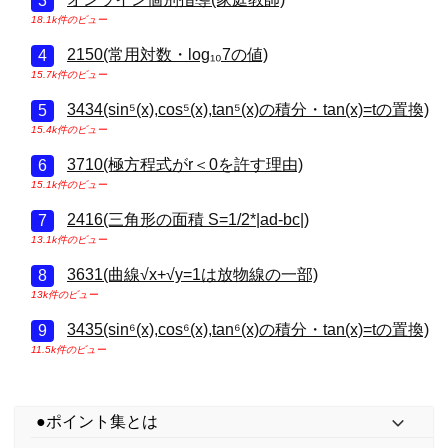
18.1k件のビュー
2150(常用対数・log₁₀7の値)
15.7k件のビュー
3434(sin⁵(x),cos⁵(x),tan⁵(x)の積分・tan(x)=tの置換)
15.4k件のビュー
3710(極方程式がr＜0を許す理由)
15.1k件のビュー
2416(三角形の面積 S=1/2*|ad-bc|)
13.1k件のビュー
3631(曲線√x+√y=1は放物線の一部)
13k件のビュー
3435(sin⁶(x),cos⁶(x),tan⁶(x)の積分・tan(x)=tの置換)
11.5k件のビュー
●ポイント集とは