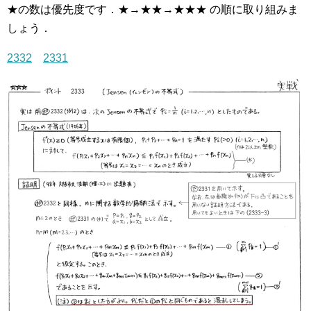
★の数は優先度です．★→★★→★★★ の順に取り組みま
しょう．
2332
2331