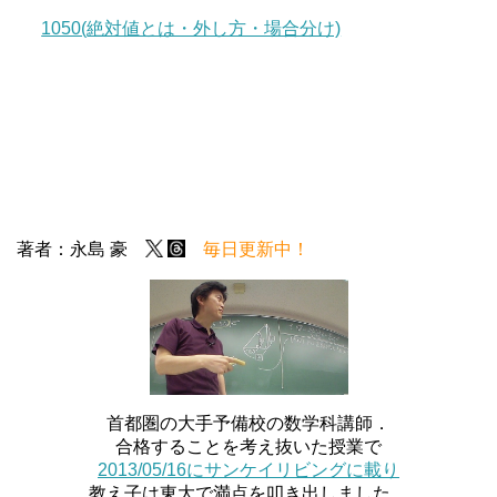
1050(絶対値とは・外し方・場合分け)
著者：永島 豪
毎日更新中！
首都圏の大手予備校の数学科講師．
合格することを考え抜いた授業で
2013/05/16にサンケイリビングに載り
教え子は東大で満点を叩き出しました．