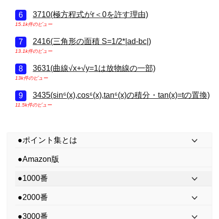
3710(極方程式がr＜0を許す理由)
15.1k件のビュー
2416(三角形の面積 S=1/2*|ad-bc|)
13.1k件のビュー
3631(曲線√x+√y=1は放物線の一部)
13k件のビュー
3435(sin⁶(x),cos⁶(x),tan⁶(x)の積分・tan(x)=tの置換)
11.5k件のビュー
●ポイント集とは
●Amazon版
●1000番
●2000番
●3000番