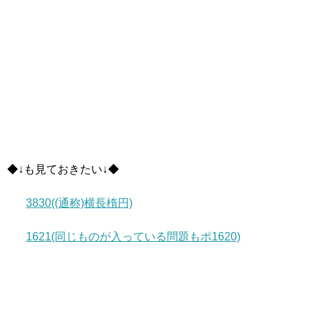
◆↓も見ておきたい↓◆
3830((通称)横長楕円)
1621(同じものが入っている問題もポ1620)