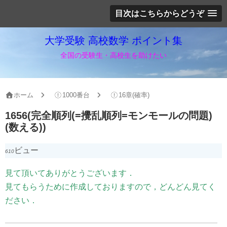
目次はこちらからどうぞ
大学受験 高校数学 ポイント集
全国の受験生・高校生を助けたい
ホーム
1000番台
16章(確率)
1656(完全順列(=攪乱順列=モンモールの問題)
(数える))
ビュー
610
見て頂いてありがとうございます．
見てもらうために作成しておりますので，どんどん見てく
ださい．