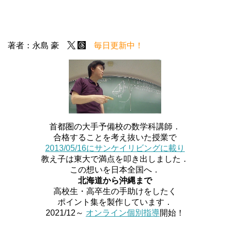
著者：永島 豪
毎日更新中！
首都圏の大手予備校の数学科講師．
合格することを考え抜いた授業で
2013/05/16にサンケイリビングに載り
教え子は東大で満点を叩き出しました．
この想いを日本全国へ．
北海道から沖縄まで
高校生・高卒生の手助けをしたく
ポイント集を製作しています．
2021/12～
オンライン個別指導
開始！