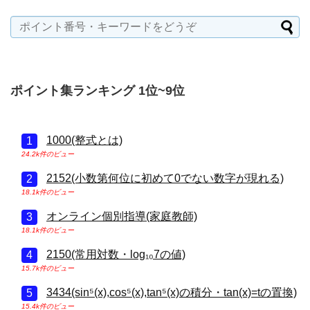
ポイント集ランキング 1位~9位
1000(整式とは)
24.2k件のビュー
2152(小数第何位に初めて0でない数字が現れる)
18.1k件のビュー
オンライン個別指導(家庭教師)
18.1k件のビュー
2150(常用対数・log₁₀7の値)
15.7k件のビュー
3434(sin⁵(x),cos⁵(x),tan⁵(x)の積分・tan(x)=tの置換)
15.4k件のビュー