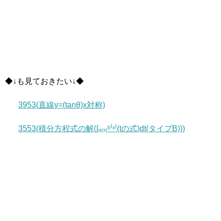
◆↓も見ておきたい↓◆
3953(直線y=(tanθ)x対称)
3553(積分方程式の解(∫ₐ₍ₓ₎ᵇ⁽ˣ⁾(tの式)dt(タイプB)))