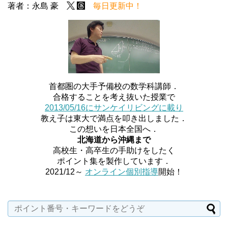
著者：永島 豪
毎日更新中！
首都圏の大手予備校の数学科講師．
合格することを考え抜いた授業で
2013/05/16にサンケイリビングに載り
教え子は東大で満点を叩き出しました．
この想いを日本全国へ．
北海道から沖縄まで
高校生・高卒生の手助けをしたく
ポイント集を製作しています．
2021/12～
オンライン個別指導
開始！