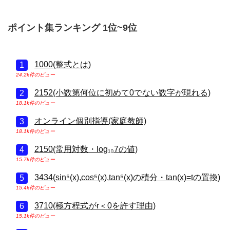
ポイント集ランキング 1位~9位
1000(整式とは)
24.2k件のビュー
2152(小数第何位に初めて0でない数字が現れる)
18.1k件のビュー
オンライン個別指導(家庭教師)
18.1k件のビュー
2150(常用対数・log₁₀7の値)
15.7k件のビュー
3434(sin⁵(x),cos⁵(x),tan⁵(x)の積分・tan(x)=tの置換)
15.4k件のビュー
3710(極方程式がr＜0を許す理由)
15.1k件のビュー