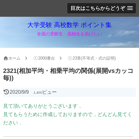
目次はこちらからどうぞ
大学受験 高校数学 ポイント集
全国の受験生・高校生を助けたい
ホーム
2000番台
23章(不等式・式の証明)
2321(相加平均・相乗平均の関係(展開vsカッコ
毎))
2020/9/9
ビュー
1,405
見て頂いてありがとうございます．
見てもらうために作成しておりますので，どんどん見てく
ださい．