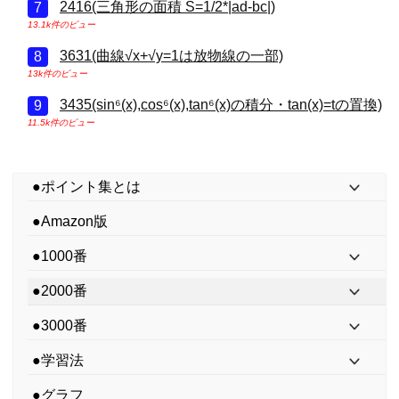
2416(三角形の面積 S=1/2*|ad-bc|)
13.1k件のビュー
3631(曲線√x+√y=1は放物線の一部)
13k件のビュー
3435(sin⁶(x),cos⁶(x),tan⁶(x)の積分・tan(x)=tの置換)
11.5k件のビュー
●ポイント集とは
●Amazon版
●1000番
●2000番
●3000番
●学習法
●グラフ