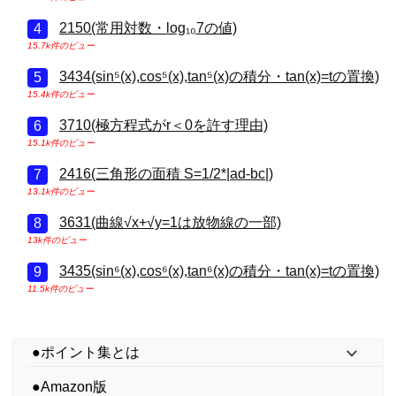
2150(常用対数・log₁₀7の値)
15.7k件のビュー
3434(sin⁵(x),cos⁵(x),tan⁵(x)の積分・tan(x)=tの置換)
15.4k件のビュー
3710(極方程式がr＜0を許す理由)
15.1k件のビュー
2416(三角形の面積 S=1/2*|ad-bc|)
13.1k件のビュー
3631(曲線√x+√y=1は放物線の一部)
13k件のビュー
3435(sin⁶(x),cos⁶(x),tan⁶(x)の積分・tan(x)=tの置換)
11.5k件のビュー
●ポイント集とは
●Amazon版