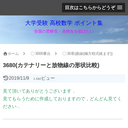
目次はこちらからどうぞ
大学受験 高校数学 ポイント集
全国の受験生・高校生を助けたい
ホーム
3000番台
36章(曲線(極方程式絡まず))
3680(カテナリーと放物線の形状比較)
2019/11/9
ビュー
1,542
見て頂いてありがとうございます．
見てもらうために作成しておりますので，どんどん見てく
ださい．