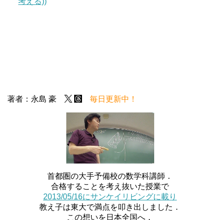
考える))
著者：永島 豪
毎日更新中！
首都圏の大手予備校の数学科講師．
合格することを考え抜いた授業で
2013/05/16にサンケイリビングに載り
教え子は東大で満点を叩き出しました．
この想いを日本全国へ．