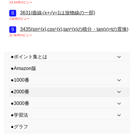
13.1k件のビュー
3631(曲線√x+√y=1は放物線の一部)
13k件のビュー
3435(sin⁶(x),cos⁶(x),tan⁶(x)の積分・tan(x)=tの置換)
11.5k件のビュー
●ポイント集とは
●Amazon版
●1000番
●2000番
●3000番
●学習法
●グラフ