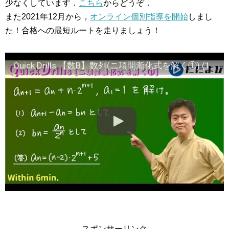
少なくしています．
こちら
からどうぞ．
また2021年12月から，
オンライン個別指導を開始
しまし
た！合格への最短ルートを走りましょう！
Quick Drills 【数B】数列(ニ項間漸化式を解く①) (1)(2)両方を扱います。共通テストには太郎と花子が現れるので、2通りで解けるようにした方が良いのです。
スポンサーリンク