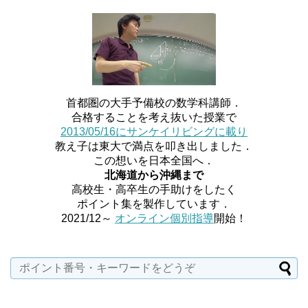
首都圏の大手予備校の数学科講師．
合格することを考え抜いた授業で
2013/05/16にサンケイリビングに載り
教え子は東大で満点を叩き出しました．
この想いを日本全国へ．
北海道から沖縄まで
高校生・高卒生の手助けをしたく
ポイント集を製作しています．
2021/12～
オンライン個別指導
開始！