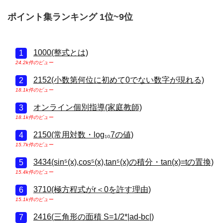
ポイント集ランキング 1位~9位
1000(整式とは)
24.2k件のビュー
2152(小数第何位に初めて0でない数字が現れる)
18.1k件のビュー
オンライン個別指導(家庭教師)
18.1k件のビュー
2150(常用対数・log₁₀7の値)
15.7k件のビュー
3434(sin⁵(x),cos⁵(x),tan⁵(x)の積分・tan(x)=tの置換)
15.4k件のビュー
3710(極方程式がr＜0を許す理由)
15.1k件のビュー
2416(三角形の面積 S=1/2*|ad-bc|)