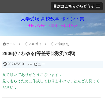
目次はこちらからどうぞ
大学受験 高校数学 ポイント集
全国の受験生・高校生を助けたい
ホーム
2000番台
26章(数列)
2606((いわゆる)等差等比数列の和)
2024/5/19
ビュー
2,437
見て頂いてありがとうございます．
見てもらうために作成しておりますので，どんどん見てく
ださい．