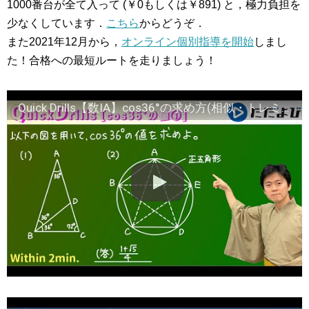
1000番台が全て入って (￥0もしくは￥891) と，極力負担を
少なくしています．
こちら
からどうぞ．
また2021年12月から，
オンライン個別指導を開始
しまし
た！合格への最短ルートを走りましょう！
Quick Drills【数IA】cos36°の求め方(相似・トレミーの定理) cos36°の値の求め方を2通り紹介します。両方とも頻出の形です！