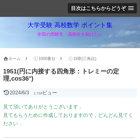
目次はこちらからどうぞ
大学受験 高校数学 ポイント集
全国の受験生・高校生を助けたい
ホーム
1000番台
19章(三角比)
1951(円に内接する四角形：トレミーの定
理,cos36°)
2024/6/3
ビュー
1,718
見て頂いてありがとうございます．
見てもらうために作成しておりますので，どんどん見てく
ださい．