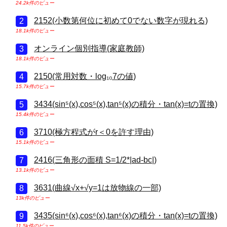
24.2k件のビュー
2152(小数第何位に初めて0でない数字が現れる)
18.1k件のビュー
オンライン個別指導(家庭教師)
18.1k件のビュー
2150(常用対数・log₁₀7の値)
15.7k件のビュー
3434(sin⁵(x),cos⁵(x),tan⁵(x)の積分・tan(x)=tの置換)
15.4k件のビュー
3710(極方程式がr＜0を許す理由)
15.1k件のビュー
2416(三角形の面積 S=1/2*|ad-bc|)
13.1k件のビュー
3631(曲線√x+√y=1は放物線の一部)
13k件のビュー
3435(sin⁶(x),cos⁶(x),tan⁶(x)の積分・tan(x)=tの置換)
11.5k件のビュー