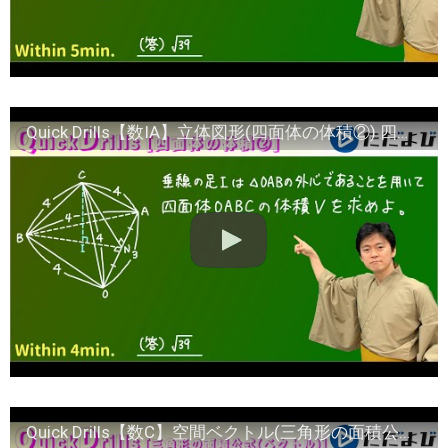
Quick Drills【数IA】立体図形(四面体の体積②) 四面体の体積①と同じ問題で異なる解法です．長さ4の辺が3つあることに注目しています．共通テスト対策にもどうぞ！
Quick Drills【数C】空間ベクトル(三角形の面積公式) 立方体を切断した断面の面積を求める問題です。断面は五角形ですが、どうやって求めると良いでしょうか。