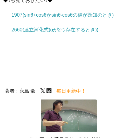
◆↓も見ておきたい↓◆
1907(sinθ+cosθかsinθ-cosθの値が既知のとき)
2660(連立漸化式(αが2つ存在するとき))
著者：永島 豪
毎日更新中！