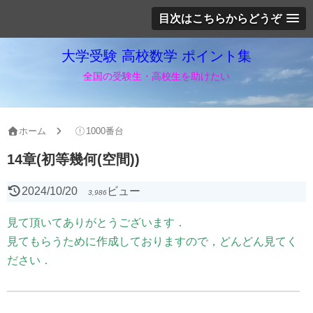
目次はこちらからどうぞ
大学受験 高校数学 ポイント集
全国の受験生・高校生を助けたい
ホーム
1000番台
14章(初等幾何(空間))
2024/10/20
ビュー
3,986
見て頂いてありがとうございます．
見てもらうために作成しておりますので，どんどん見てく
ださい．