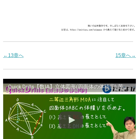
←13章へ
15章へ→
Quick Drills【数IA】立体図形(四面体の体積①) 苦手な人が多い問題です．例えば東大文科を目指す人は必須だと思います．まずは2通りの方法で求めています．