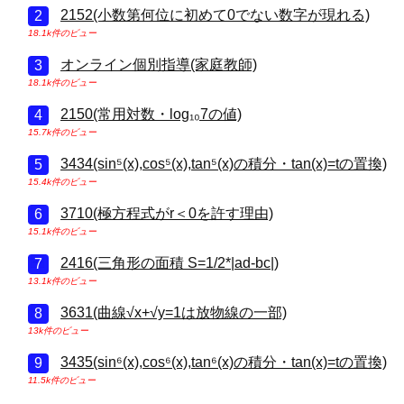
2152(小数第何位に初めて0でない数字が現れる)
18.1k件のビュー
オンライン個別指導(家庭教師)
18.1k件のビュー
2150(常用対数・log₁₀7の値)
15.7k件のビュー
3434(sin⁵(x),cos⁵(x),tan⁵(x)の積分・tan(x)=tの置換)
15.4k件のビュー
3710(極方程式がr＜0を許す理由)
15.1k件のビュー
2416(三角形の面積 S=1/2*|ad-bc|)
13.1k件のビュー
3631(曲線√x+√y=1は放物線の一部)
13k件のビュー
3435(sin⁶(x),cos⁶(x),tan⁶(x)の積分・tan(x)=tの置換)
11.5k件のビュー